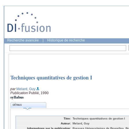
Recherche avancée
|
Historique de recherche
Techniques quantitatives de gestion I
par
Melard, Guy
Publication
Publié, 1990
syllabus
DÉTAILS
Titre:
Techniques quantitatives de gestion I
Auteur:
Melard, Guy
Informations sur la publication:
Presses Universitaires de Bruxelles, Br