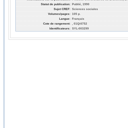
Statut de publication:
Publié, 1990
Sujet CREF:
Sciences sociales
Volumes/pages:
105 p.
Langue:
Français
Cote de rangement:
, 01Q/4752
Identificateurs:
SYL-003299