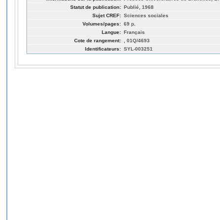
Statut de publication:
Publié, 1968
Sujet CREF:
Sciences sociales
Volumes/pages:
69 p.
Langue:
Français
Cote de rangement:
, 01Q/4693
Identificateurs:
SYL-003251