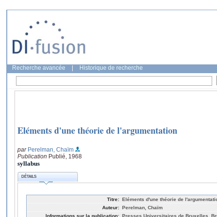
Recherche avancée
|
Historique de recherche
Eléments d'une théorie de l'argumentation
par
Perelman, Chaïm
Publication
Publié, 1968
syllabus
DÉTAILS
Titre:
Eléments d'une théorie de l'argumentati
Auteur:
Perelman, Chaïm
Informations sur la publication:
Presses Universitaires de Bruxelles, Br