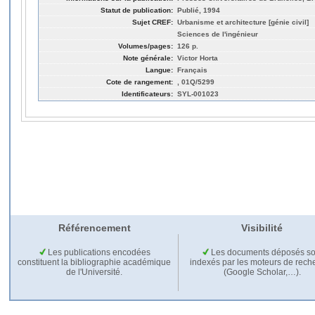
Statut de publication:
Publié, 1994
Sujet CREF:
Urbanisme et architecture [génie civil]
Sciences de l'ingénieur
Volumes/pages:
126 p.
Note générale:
Victor Horta
Langue:
Français
Cote de rangement:
, 01Q/5299
Identificateurs:
SYL-001023
Référencement
Visibilité
Les publications encodées
Les documents déposés so
constituent la bibliographie académique
indexés par les moteurs de rech
de l'Université.
(Google Scholar,…).