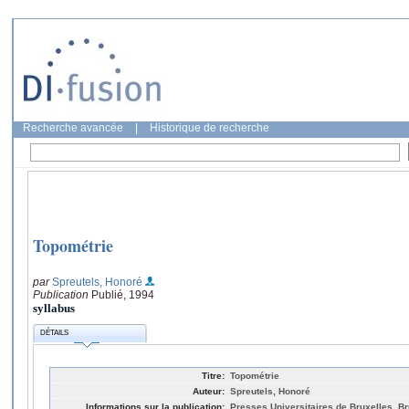
Recherche avancée
|
Historique de recherche
Topométrie
par
Spreutels, Honoré
Publication
Publié, 1994
syllabus
DÉTAILS
Titre:
Topométrie
Auteur:
Spreutels, Honoré
Informations sur la publication:
Presses Universitaires de Bruxelles, Br