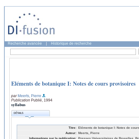
Recherche avancée
|
Historique de recherche
Eléments de botanique I: Notes de cours provisoires
par
Meerts, Pierre
Publication
Publié, 1994
syllabus
DÉTAILS
Titre:
Eléments de botanique I: Notes de cour
Auteur:
Meerts, Pierre
Informations sur la publication:
Presses Universitaires de Bruxelles, Br