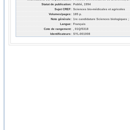
Statut de publication:
Publié, 1994
Sujet CREF:
Sciences bio-médicales et agricoles
Volumes/pages:
185 p.
Note générale:
1re candidature Sciences biologiques ;
Langue:
Français
Cote de rangement:
, 01Q/5318
Identificateurs:
SYL-001008