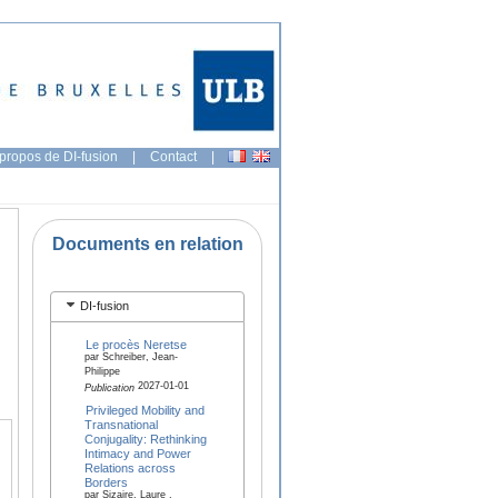
propos de DI-fusion
|
Contact
|
Documents en relation
DI-fusion
Le procès Neretse
par Schreiber, Jean-
Philippe
2027-01-01
Publication
Privileged Mobility and
Transnational
Conjugality: Rethinking
Intimacy and Power
Relations across
Borders
par Sizaire, Laure ,