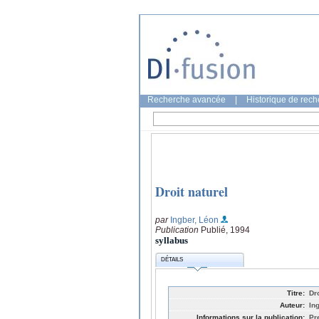
Recherche avancée
|
Historique de rec
Droit naturel
par
Ingber, Léon
Publication
Publié, 1994
syllabus
DÉTAILS
Titre:
Dro
Auteur:
In
Informations sur la publication:
Pr