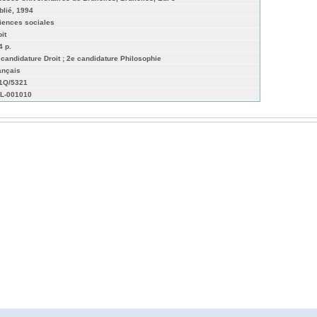
blié, 1994
iences sociales
it
4 p.
 candidature Droit ; 2e candidature Philosophie
ançais
01Q/5321
L-001010