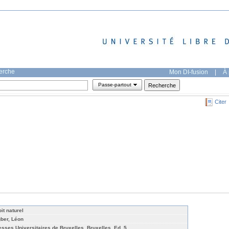
herche
Mon DI-fusion
|
À 
Passe-partout
Citer
it naturel
gber, Léon
esses Universitaires de Bruxelles, Bruxelles, Ed. 5