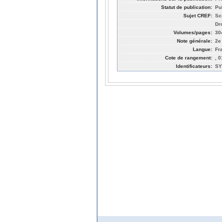
Statut de publication:
Pu
Sujet CREF:
Sc
Dro
Volumes/pages:
30
Note générale:
2e
Langue:
Fr
Cote de rangement:
, 
Identificateurs:
SY