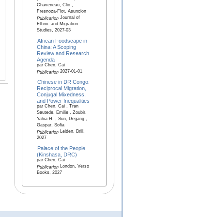
Chaveneau, Clio ,
Fresnoza-Flot, Asuncion
Journal of
Publication
Ethnic and Migration
Studies, 2027-03
African Foodscape in
China: A Scoping
Review and Research
Agenda
par Chen, Cai
2027-01-01
Publication
Chinese in DR Congo:
Reciprocal Migration,
Conjugal Mixedness,
and Power Inequalities
par Chen, Cai , Tran
Sautede, Emilie , Zoubir,
Yahia H. , Sun, Degang ,
Gaspar, Sofia
Leiden, Brill,
Publication
2027
Palace of the People
(Kinshasa, DRC)
par Chen, Cai
London, Verso
Publication
Books, 2027