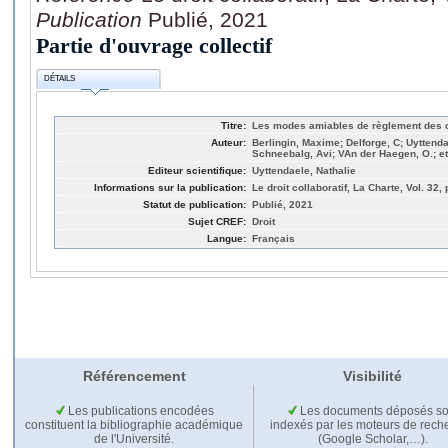
Publication
Publié, 2021
Partie d'ouvrage collectif
DÉTAILS
Titre:
Les modes amiables de règlement des c
Auteur:
Berlingin, Maxime; Delforge, C; Uyttend
Schneebalg, Avi; VAn der Haegen, O.; et
Editeur scientifique:
Uyttendaele, Nathalie
Informations sur la publication:
Le droit collaboratif, La Charte, Vol. 32,
Statut de publication:
Publié, 2021
Sujet CREF:
Droit
Langue:
Français
Référencement
Visibilité
Les publications encodées
Les documents déposés so
constituent la bibliographie académique
indexés par les moteurs de rech
de l'Université.
(Google Scholar,…).