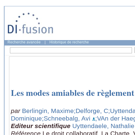
Recherche avancée
|
Historique de recherche
Les modes amiables de règlement 
par
Berlingin, Maxime
;Delforge, C
;Uyttenda
Dominique
;Schneebalg, Avi
;VAn der Hae
Editeur scientifique
Uyttendaele, Nathalie
Référence
Le droit collaboratif, La Charte,