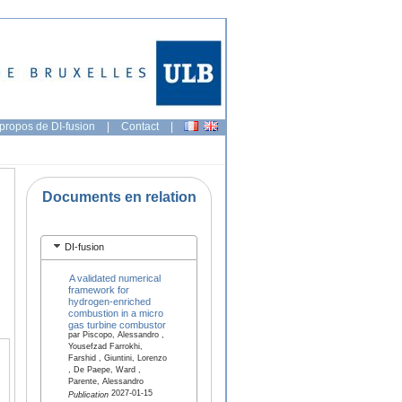
propos de DI-fusion
|
Contact
|
Documents en relation
DI-fusion
A validated numerical
framework for
hydrogen-enriched
combustion in a micro
gas turbine combustor
par Piscopo, Alessandro ,
Yousefzad Farrokhi,
Farshid , Giuntini, Lorenzo
, De Paepe, Ward ,
Parente, Alessandro
2027-01-15
Publication