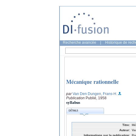
Recherche avancée
|
Historique de rec
Mécanique rationnelle
par
Van Den Dungen, Frans-H.
Publication
Publié, 1958
syllabus
DÉTAILS
Titre:
Mé
Auteur:
Va
Informations sur la publication:
Pr