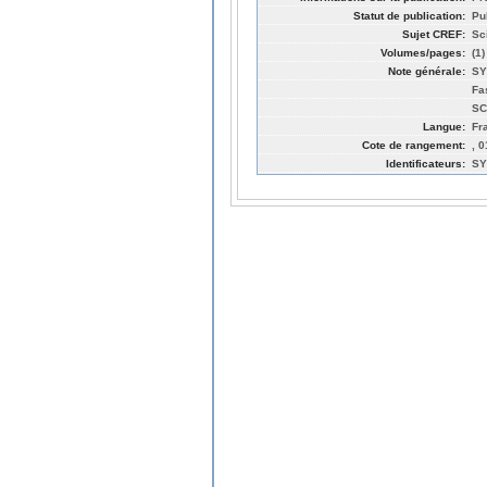
Statut de publication:
Pu
Sujet CREF:
Sc
Volumes/pages:
(1)
Note générale:
SY
Fa
SC
Langue:
Fr
Cote de rangement:
, 
Identificateurs:
SY