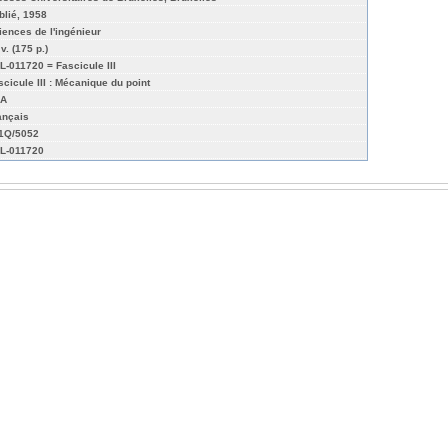
blié, 1958
iences de l'ingénieur
 v. (175 p.)
L-011720 = Fascicule III
scicule III : Mécanique du point
A
ançais
01Q/5052
L-011720