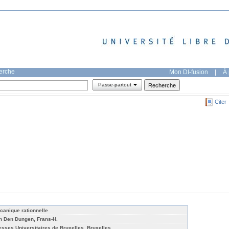
herche
Mon DI-fusion
|
À 
Passe-partout
Citer
canique rationnelle
n Den Dungen, Frans-H.
esses Universitaires de Bruxelles, Bruxelles