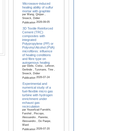
Microwave-induced
healing ability of sulfur
mortar with graphite
par Wang, Qinjian ,
Snoeck, Didier
2026-09-05
Publication
3D Textile Reinforced
Cement (TRC)
composites with
integrated
Polypropylene (PP) or
Polyvinyl Alcohol (PVA)
microfibres: influence
of healing conditions
and fibre type on
autogenous healing
par Gielis, Ciska , Lefever,
Gerlinde , Tysmans, Tine ,
Snoeck, Didier
2026-07-24
Publication
Experimental and
numerical study of a
fuel-flexible micro gas
turbine with hydrogen
enrichment under
exhaust gas
recirculation
par Yousefzad Farrokhi,
Farshid , Piscopo,
Alessandro , Parente,
Alessandro , De Paepe,
Ward
2026-07-20
Publication