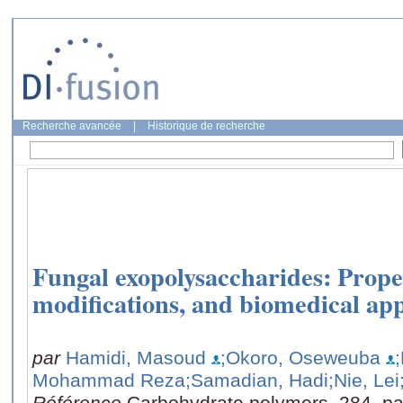
Recherche avancée
|
Historique de recherche
Fungal exopolysaccharides: Proper
modifications, and biomedical app
par
Hamidi, Masoud
;Okoro, Oseweuba
Mohammad Reza
;Samadian, Hadi
;Nie, Lei
Référence
Carbohydrate polymers, 284, p