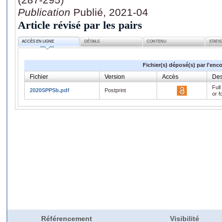
Publication
Publié, 2021-04
Article révisé par les pairs
ACCÈS EN LIGNE
DÉTAILS
CONTENU
STATI
Fichier(s) déposé(s) par l'enc
Fichier
Version
Accès
Des
Full
2020SPPSb.pdf
Postprint
or f
Référencement
Visibilité