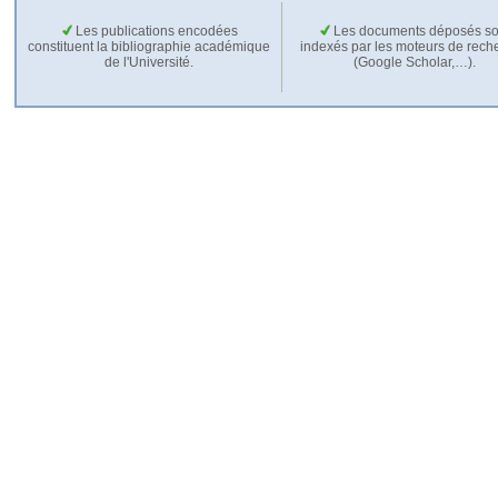
Les publications encodées
Les documents déposés so
constituent la bibliographie académique
indexés par les moteurs de rech
de l'Université.
(Google Scholar,…).