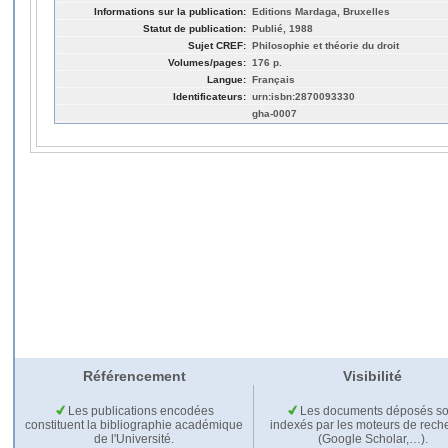
Informations sur la publication:
Editions Mardaga, Bruxelles
Statut de publication:
Publié, 1988
Sujet CREF:
Philosophie et théorie du droit
Volumes/pages:
176 p.
Langue:
Français
Identificateurs:
urn:isbn:2870093330
gha-0007
Référencement
Visibilité
Les publications encodées
Les documents déposés so
constituent la bibliographie académique
indexés par les moteurs de rech
de l'Université.
(Google Scholar,…).