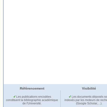
Référencement
Visibilité
Les publications encodées
Les documents déposés so
constituent la bibliographie académique
indexés par les moteurs de rech
de l'Université.
(Google Scholar,…).