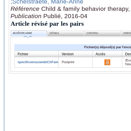
;Schelstraete, Marie-Anne
Référence
Child & family behavior therapy,
Publication
Publié, 2016-04
Article révisé par les pairs
ACCÈS EN LIGNE
DÉTAILS
CONTENU
STATI
Fichier(s) déposé(s) par l'enc
Fichier
Version
Accès
Des
Œuv
specificversuswideChFamBehTherapy2016.pdf
Postprint
l'œ