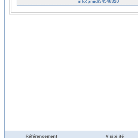
info:pmid/34548320
Référencement
Visibilité