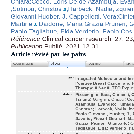
Chiara
;Cecco, Loris De
;de Azambuja, Eva
;Sotiriou, Christos
;Harbeck, Nadia
;Izquie
Giovanni
;Huober, J.
;Cappelletti, Vera
;Cinie
Martine
;Daidone, Maria Grazia
;Pruneri, 
Paolo
;Tagliabue, Elda
;Verderio, Paolo
;Cos
Référence
Clinical cancer research, 27, 2
Publication
Publié, 2021-12-01
Article révisé par les pairs
ACCÈS EN LIGNE
DÉTAILS
CONTENU
STATI
Titre:
Integrated Molecular and I
Positive Breast Cancer and
Therapy: A NeoALTTO Explor
Auteur:
Pizzamiglio, Sara; Ciniselli, 
Tiziana; Gargiuli, Chiara; Ce
Azambuja, Evandro; Fumagall
Christos; Harbeck, Nadia; Iz
Paolo Giovanni; Huober, J.; C
Saverio; Piccart-Gebhart, Ma
Grazia; Pruneri, Giancarlo; 
Tagliabue, Elda; Verderio, P