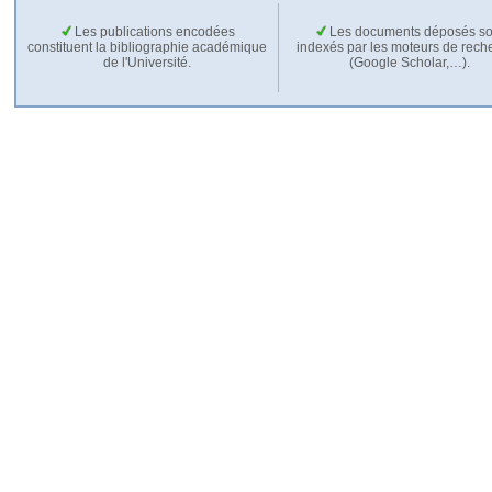
Les publications encodées
Les documents déposés so
constituent la bibliographie académique
indexés par les moteurs de rech
de l'Université.
(Google Scholar,…).