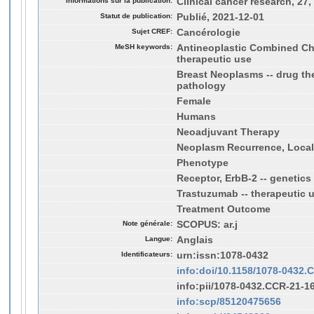
Informations sur la publication:
Clinical cancer research, 27,
Statut de publication:
Publié, 2021-12-01
Sujet CREF:
Cancérologie
MeSH keywords:
Antineoplastic Combined Ch
therapeutic use
Breast Neoplasms -- drug the
pathology
Female
Humans
Neoadjuvant Therapy
Neoplasm Recurrence, Local 
Phenotype
Receptor, ErbB-2 -- genetics 
Trastuzumab -- therapeutic 
Treatment Outcome
Note générale:
SCOPUS: ar.j
Langue:
Anglais
Identificateurs:
urn:issn:1078-0432
info:doi/10.1158/1078-0432.
info:pii/1078-0432.CCR-21-1
info:scp/85120475656