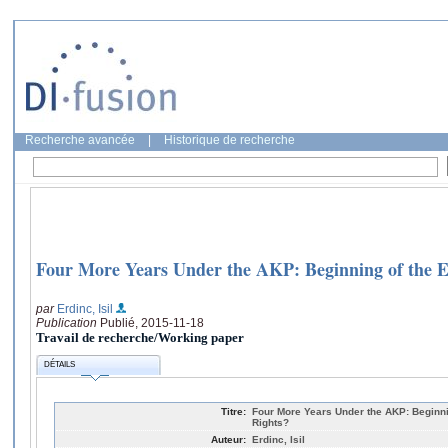
Recherche avancée
|
Historique de recherche
Four More Years Under the AKP: Beginning of the E
par
Erdinc, Isil
Publication
Publié, 2015-11-18
Travail de recherche/Working paper
DÉTAILS
Titre:
Four More Years Under the AKP: Beginni
Rights?
Auteur:
Erdinc, Isil