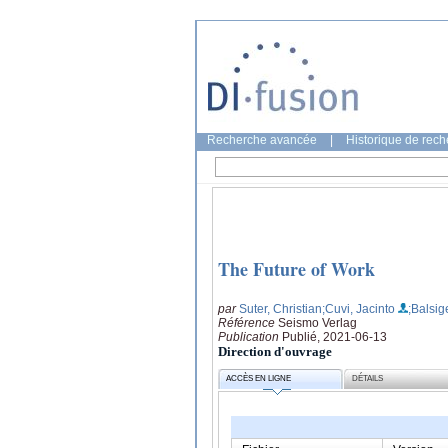
Recherche avancée
|
Historique de rec
The Future of Work
par
Suter, Christian
;Cuvi, Jacinto
;Balsige
Référence
Seismo Verlag
Publication
Publié, 2021-06-13
Direction d'ouvrage
ACCÈS EN LIGNE
DÉTAILS