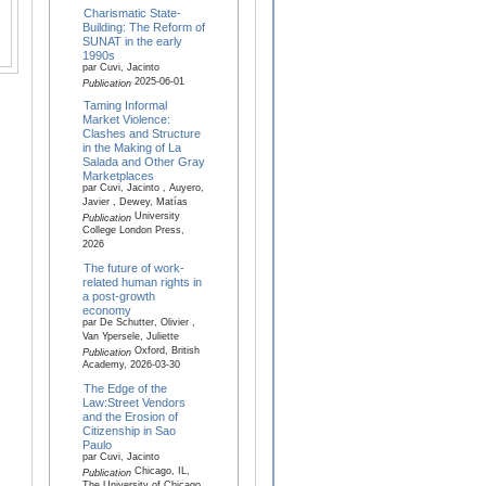
Charismatic State-
Building: The Reform of
SUNAT in the early
1990s
par Cuvi, Jacinto
2025-06-01
Publication
Taming Informal
Market Violence:
Clashes and Structure
in the Making of La
Salada and Other Gray
Marketplaces
par Cuvi, Jacinto , Auyero,
Javier , Dewey, Matías
University
Publication
College London Press,
2026
The future of work-
related human rights in
a post-growth
economy
par De Schutter, Olivier ,
Van Ypersele, Juliette
Oxford, British
Publication
Academy, 2026-03-30
The Edge of the
Law:Street Vendors
and the Erosion of
Citizenship in Sao
Paulo
par Cuvi, Jacinto
Chicago, IL,
Publication