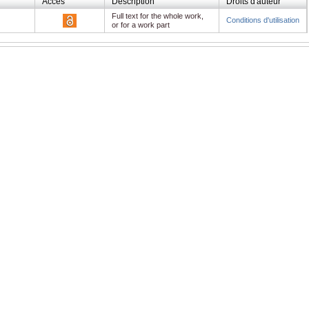
Accès
Description
Droits d'auteur
Full text for the whole work,
Conditions d'utilisation
or for a work part