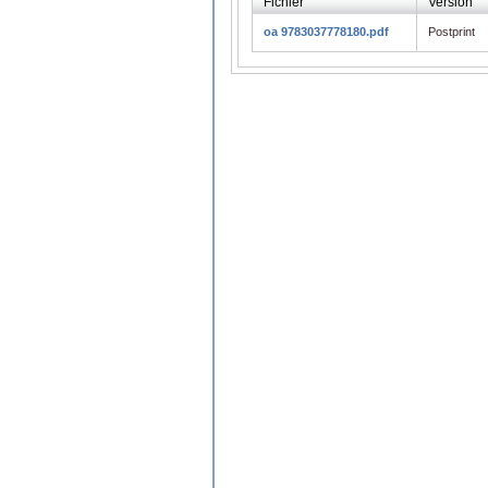
Fichier
Version
oa 9783037778180.pdf
Postprint