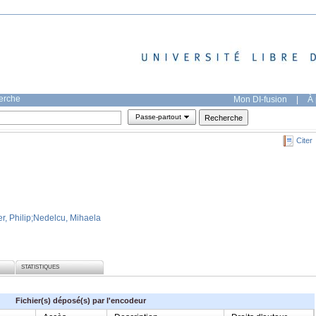
herche
Mon DI-fusion
|
À 
Passe-partout
Citer
r, Philip
;Nedelcu, Mihaela
STATISTIQUES
Fichier(s) déposé(s) par l'encodeur