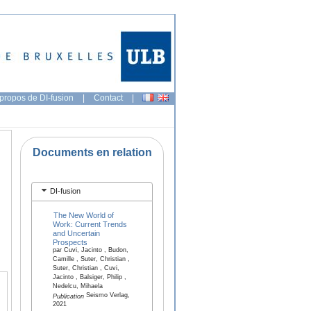
propos de DI-fusion
|
Contact
|
Documents en relation
DI-fusion
The New World of
Work: Current Trends
and Uncertain
Prospects
par Cuvi, Jacinto , Budon,
Camille , Suter, Christian ,
Suter, Christian , Cuvi,
Jacinto , Balsiger, Philip ,
Nedelcu, Mihaela
Seismo Verlag,
Publication
2021