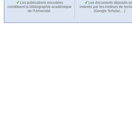
Les publications encodées
Les documents déposés so
constituent la bibliographie académique
indexés par les moteurs de rech
de l'Université.
(Google Scholar,…).