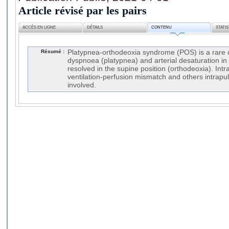
Article révisé par les pairs
ACCÈS EN LIGNE
DÉTAILS
CONTENU
STATI
Résumé :
Platypnea-orthodeoxia syndrome (POS) is a rare c
dyspnoea (platypnea) and arterial desaturation in 
resolved in the supine position (orthodeoxia). Int
ventilation-perfusion mismatch and others intrap
involved.