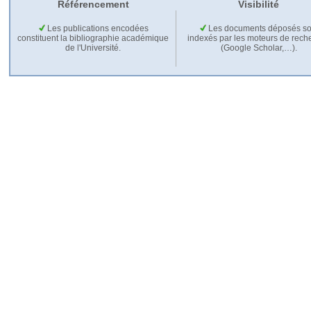
Référencement
Visibilité
Les publications encodées
Les documents déposés so
constituent la bibliographie académique
indexés par les moteurs de rech
de l'Université.
(Google Scholar,…).