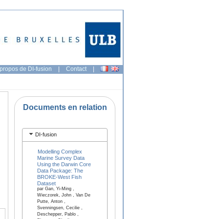
propos de DI-fusion
|
Contact
|
Documents en relation
DI-fusion
Modelling Complex
Marine Survey Data
Using the Darwin Core
Data Package: The
BROKE-West Fish
Dataset
par Gan, Yi-Ming ,
Wieczorek, John , Van De
Putte, Anton ,
Svenningsen, Cecilie ,
Deschepper, Pablo ,