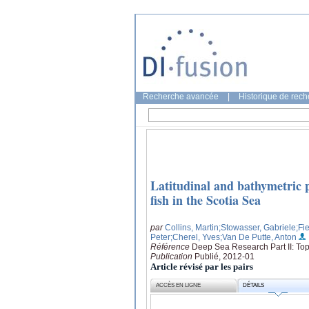
Recherche avancée
|
Historique de rec
Latitudinal and bathymetric p
fish in the Scotia Sea
par
Collins, Martin
;Stowasser, Gabriele
;Fi
Peter
;Cherel, Yves
;Van De Putte, Anton
Référence
Deep Sea Research Part II: Top
Publication
Publié, 2012-01
Article révisé par les pairs
ACCÈS EN LIGNE
DÉTAILS