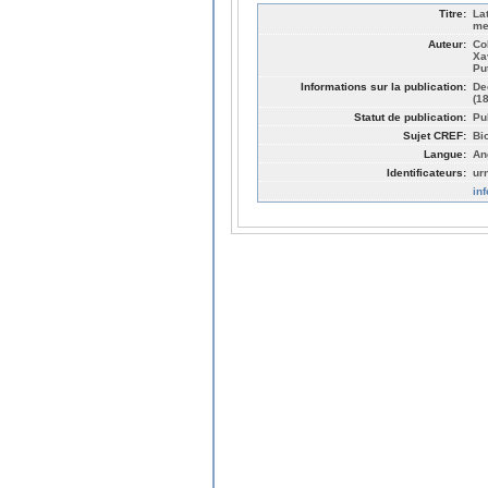
Titre:
La
me
Auteur:
Co
Xa
Pu
Informations sur la publication:
De
(1
Statut de publication:
Pu
Sujet CREF:
Bi
Langue:
An
Identificateurs:
ur
in