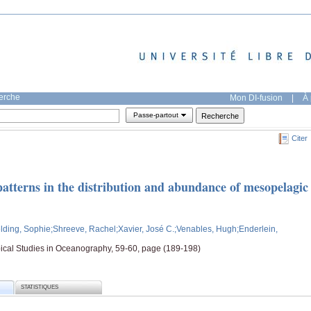
herche
Mon DI-fusion
|
À 
Passe-partout
Citer
atterns in the distribution and abundance of mesopelagic
elding, Sophie
;Shreeve, Rachel
;Xavier, José C.
;Venables, Hugh
;Enderlein,
ical Studies in Oceanography, 59-60, page (189-198)
STATISTIQUES