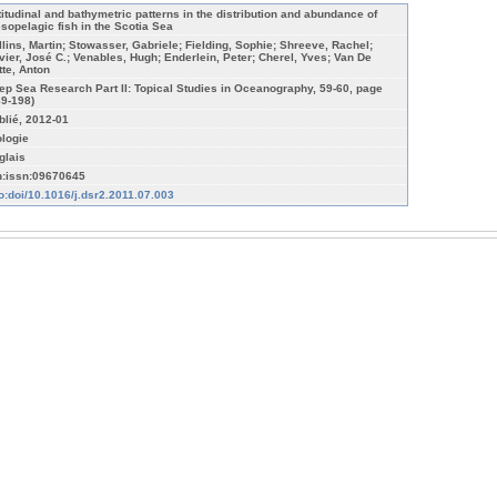
titudinal and bathymetric patterns in the distribution and abundance of
sopelagic fish in the Scotia Sea
llins, Martin; Stowasser, Gabriele; Fielding, Sophie; Shreeve, Rachel;
vier, José C.; Venables, Hugh; Enderlein, Peter; Cherel, Yves; Van De
tte, Anton
ep Sea Research Part II: Topical Studies in Oceanography, 59-60, page
89-198)
blié, 2012-01
ologie
glais
n:issn:09670645
fo:doi/10.1016/j.dsr2.2011.07.003