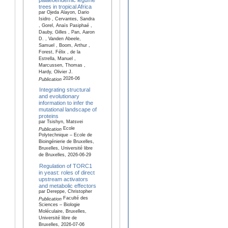
trees in tropical Africa
par Ojeda Alayon, Dario
Isidro , Cervantes, Sandra
, Gorel, Anaïs Pasiphaé ,
Dauby, Gilles , Pan, Aaron
D. , Vanden Abeele,
Samuel , Boom, Arthur ,
Forest, Félix , de la
Estrella, Manuel ,
Marcussen, Thomas ,
Hardy, Olivier J.
2026-06
Publication
Integrating structural
and evolutionary
information to infer the
mutational landscape of
proteins
par Tsishyn, Matsvei
Ecole
Publication
Polytechnique – Ecole de
Bioingénierie de Bruxelles,
Bruxelles, Université libre
de Bruxelles, 2026-06-29
Regulation of TORC1
in yeast: roles of direct
upstream activators
and metabolic effectors
par Dereppe, Christopher
Faculté des
Publication
Sciences – Biologie
Moléculaire, Bruxelles,
Université libre de
Bruxelles, 2026-07-06