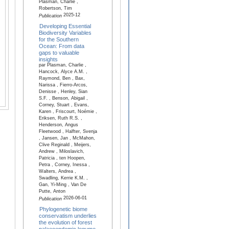
Plasman, Charlie ,
Robertson, Tim
2025-12
Publication
Developing Essential
Biodiversity Variables
for the Southern
Ocean: From data
gaps to valuable
insights
par Plasman, Charlie ,
Hancock, Alyce A.M. ,
Raymond, Ben , Bax,
Narissa , Fierro-Arcos,
Denisse , Henley, Sian
S.F. , Benson, Abigail ,
Corney, Stuart , Evans,
Karen , Friscourt, Noémie ,
Eriksen, Ruth R.S. ,
Henderson, Angus
Fleetwood , Halfter, Svenja
, Jansen, Jan , McMahon,
Clive Reginald , Meijers,
Andrew , Miloslavich,
Patricia , ten Hoopen,
Petra , Corney, Inessa ,
Walters, Andrea ,
Swadling, Kerrie K.M. ,
Gan, Yi-Ming , Van De
Putte, Anton
2026-06-01
Publication
Phylogenetic biome
conservatism underlies
the evolution of forest
palaeoendemic legume