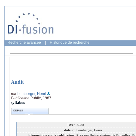
Recherche avancée
|
Historique de recherche
Audit
par
Lemberger, Henri
Publication
Publié, 1987
syllabus
DÉTAILS
Titre:
Audit
Auteur:
Lemberger, Henri
Informations sur la publication:
Presses Universitaires de Bruxelles, Br