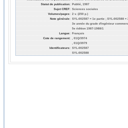
Statut de publication:
Publié, 1987
Sujet CREF:
Sciences sociales
Volumes/pages:
2 v. (250 p.)
Note générale:
SYL-002587 = 1e partie ; SYL-002588 = 
3e année du grade d'ingénieur commer
5e édition 1987-1988/1
Langue:
Français
Cote de rangement:
, 01Q/3974
, 01Q/3979
Identificateurs:
SYL-002587
SYL-002588