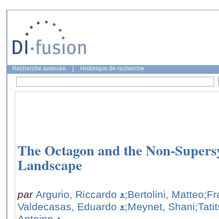
Recherche avancée
|
Historique de recherche
The Octagon and the Non-Supers
Landscape
par
Argurio, Riccardo
;Bertolini, Matteo
;Fr
Valdecasas, Eduardo
;Meynet, Shani
;Tati
Antoine