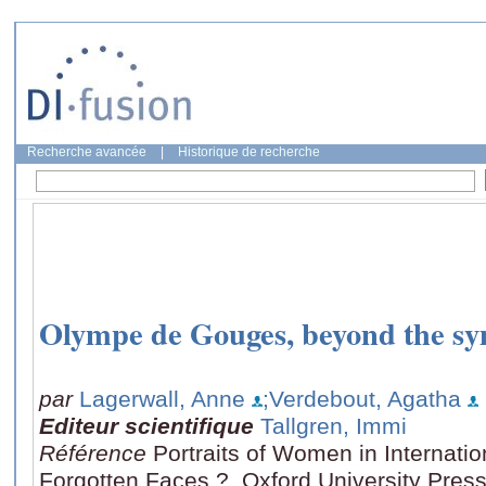
Recherche avancée
|
Historique de recherche
Olympe de Gouges, beyond the sy
par
Lagerwall, Anne
;Verdebout, Agatha
Editeur scientifique
Tallgren, Immi
Référence
Portraits of Women in Internat
Forgotten Faces ?, Oxford University Press