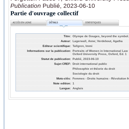
Publication
Publié, 2023-06-10
Partie d'ouvrage collectif
ACCÈS EN LIGNE
DÉTAILS
STATISTIQUES
Titre:
Olympe de Gouges, beyond the symbol.
Auteur:
Lagerwall, Anne; Verdebout, Agatha
Editeur scientifique:
Tallgren, Immi
Informations sur la publication:
Portraits of Women in International La
Oxford University Press, Oxford, Ed. 1
Statut de publication:
Publié, 2023-06-10
Sujet CREF:
Droit international public
Philosophie et théorie du droit
Sociologie du droit
Mots-clés:
Femmes - Droits humains - Révolution f
Note edition:
1
Langue:
Anglais