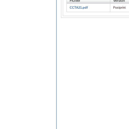
Fichier
Version
CCTA21.pdf
Postprint