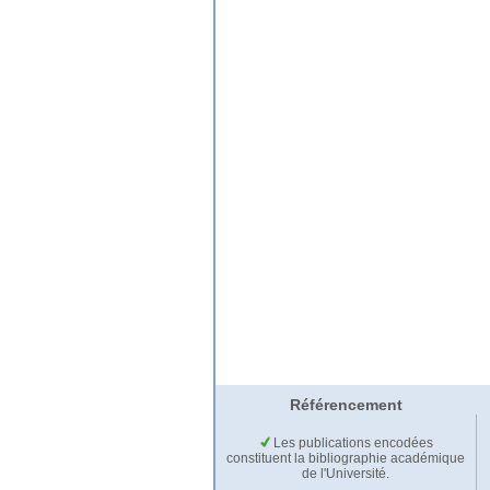
Référencement
Les publications encodées
constituent la bibliographie académique
de l'Université.