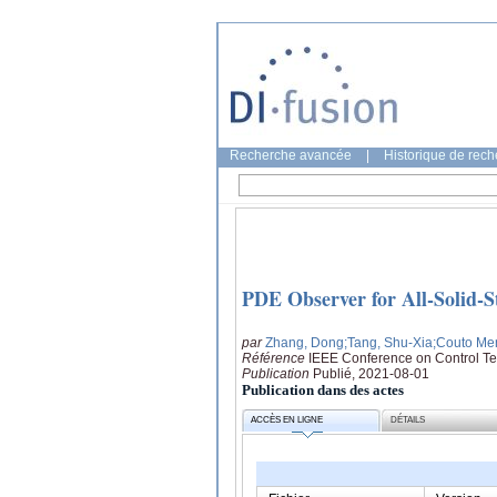
Recherche avancée
|
Historique de rec
PDE Observer for All-Solid-S
par
Zhang, Dong
;Tang, Shu-Xia
;Couto Me
Référence
IEEE Conference on Control Te
Publication
Publié, 2021-08-01
Publication dans des actes
ACCÈS EN LIGNE
DÉTAILS