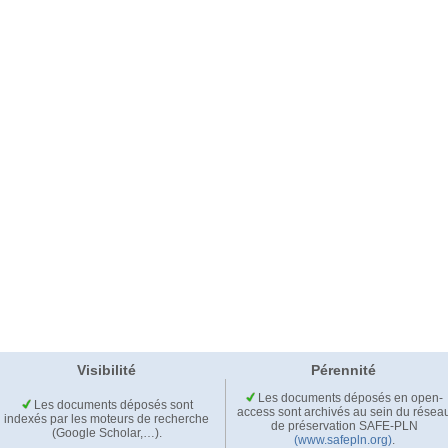
Visibilité
Pérennité
Les documents déposés en open-
Les documents déposés sont
access sont archivés au sein du résea
indexés par les moteurs de recherche
de préservation SAFE-PLN
(Google Scholar,…).
(www.safepln.org)
.