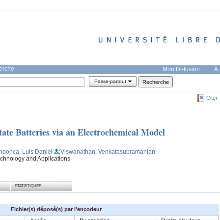
herche
Mon DI-fusion
|
À 
Passe-partout
Citer
tate Batteries via an Electrochemical Model
ndonca, Luis Daniel
;Viswanathan, Venkatasubramanian
chnology and Applications
STATISTIQUES
Fichier(s) déposé(s) par l'encodeur