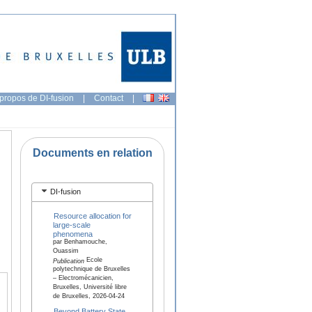
propos de DI-fusion
|
Contact
|
Documents en relation
DI-fusion
Resource allocation for
large-scale
phenomena
par Benhamouche,
Ouassim
Ecole
Publication
polytechnique de Bruxelles
– Electromécanicien,
Bruxelles, Université libre
de Bruxelles, 2026-04-24
Beyond Battery State