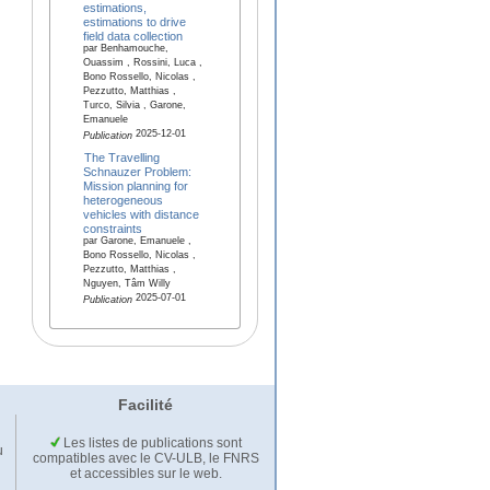
estimations,
estimations to drive
field data collection
par Benhamouche,
Ouassim , Rossini, Luca ,
Bono Rossello, Nicolas ,
Pezzutto, Matthias ,
Turco, Silvia , Garone,
Emanuele
2025-12-01
Publication
The Travelling
Schnauzer Problem:
Mission planning for
heterogeneous
vehicles with distance
constraints
par Garone, Emanuele ,
Bono Rossello, Nicolas ,
Pezzutto, Matthias ,
Nguyen, Tâm Willy
2025-07-01
Publication
Facilité
Les listes de publications sont
u
compatibles avec le CV-ULB, le FNRS
et accessibles sur le web.