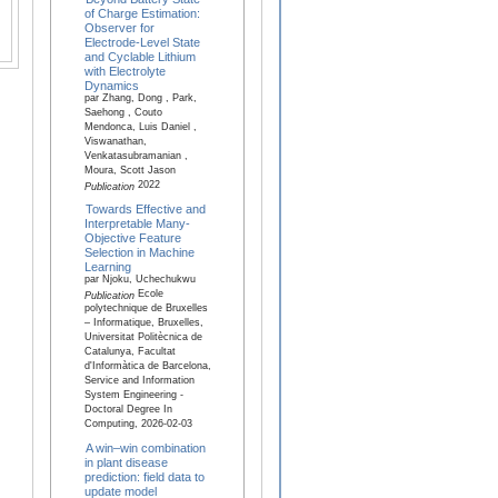
of Charge Estimation:
Observer for
Electrode-Level State
and Cyclable Lithium
with Electrolyte
Dynamics
par Zhang, Dong , Park,
Saehong , Couto
Mendonca, Luis Daniel ,
Viswanathan,
Venkatasubramanian ,
Moura, Scott Jason
2022
Publication
Towards Effective and
Interpretable Many-
Objective Feature
Selection in Machine
Learning
par Njoku, Uchechukwu
Ecole
Publication
polytechnique de Bruxelles
– Informatique, Bruxelles,
Universitat Politècnica de
Catalunya, Facultat
d'Informàtica de Barcelona,
Service and Information
System Engineering -
Doctoral Degree In
Computing, 2026-02-03
A win–win combination
in plant disease
prediction: field data to
update model