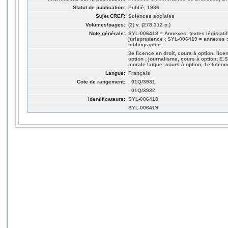
Statut de publication:
Publié, 1986
Sujet CREF:
Sciences sociales
Volumes/pages:
(2) v. (278,312 p.)
Note générale:
SYL-006418 = Annexes: textes législatifs
jurisprudence ; SYL-006419 = annexes : te
bibliographie
3e licence en droit, cours à option, licen
option ; journalisme, cours à option; E.S.
morale laïque, cours à option, 1e licenc
Langue:
Français
Cote de rangement:
, 01Q/3931
, 01Q/3932
Identificateurs:
SYL-006418
SYL-006419