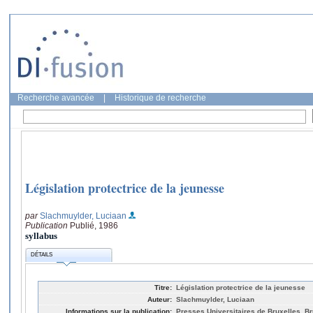
Recherche avancée
|
Historique de recherche
Législation protectrice de la jeunesse
par
Slachmuylder, Luciaan
Publication
Publié, 1986
syllabus
DÉTAILS
Titre:
Législation protectrice de la jeunesse
Auteur:
Slachmuylder, Luciaan
Informations sur la publication:
Presses Universitaires de Bruxelles, Br