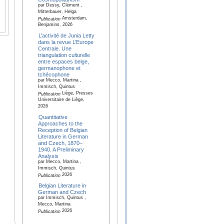
par Dessy, Clément ,
Mitterbauer, Helga
Amsterdam,
Publication
Benjamins, 2026
L’activité de Junia Letty
dans la revue L’Europe
Centrale. Une
triangulation culturelle
entre espaces belge,
germanophone et
tchécophone
par Mecco, Martina ,
Immisch, Quintus
Liège, Presses
Publication
Universitaire de Liège,
2026
Quantitative
Approaches to the
Reception of Belgian
Literature in German
and Czech, 1870–
1940. A Preliminary
Analysis
par Mecco, Martina ,
Immisch, Quintus
2026
Publication
Belgian Literature in
German and Czech
par Immisch, Quintus ,
Mecco, Martina
2026
Publication