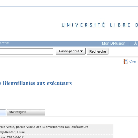
herche
Mon DI-fusion
|
À 
Passe-partout
Citer
s Bienveillantes aux exécuteurs
STATISTIQUES
role vraie, parole vide.: Des Bienveillantes aux exécuteurs
my-Rested, Elise
blié, 2014-04-17