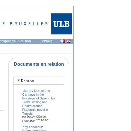
propos de DI-fusion
|
Contact
|
Documents en relation
DI-fusion
Literary journeys to
Carthage in the
footsteps of Salammbô:
Travel writing and
Desire around
Flaubert’s novel in
Tunisia
par Dessy, Clément
2027-02-01
Publication
Key concepts:
Cosmopolitanism