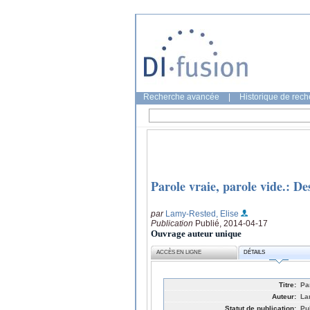
Recherche avancée
|
Historique de rec
Parole vraie, parole vide.: De
par
Lamy-Rested, Elise
Publication
Publié, 2014-04-17
Ouvrage auteur unique
ACCÈS EN LIGNE
DÉTAILS
Titre:
Pa
Auteur:
La
Statut de publication:
Pu