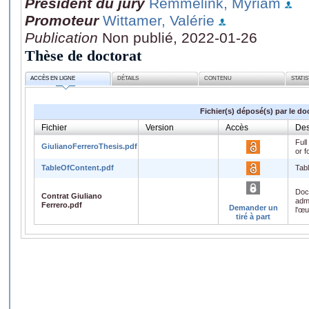
Président du jury
Remmelink, Myriam
Promoteur
Wittamer, Valérie
Publication
Non publié, 2022-01-26
Thèse de doctorat
ACCÈS EN LIGNE
DÉTAILS
CONTENU
STATI
Fichier(s) déposé(s) par le do
Fichier
Version
Accès
Des
Full
GiulianoFerreroThesis.pdf
or f
TableOfContent.pdf
Tabl
Doc
Contrat Giuliano
admi
Ferrero.pdf
Demander un
l'œ
tiré à part