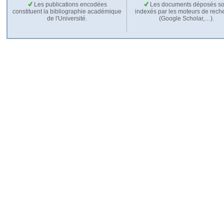
Les publications encodées
Les documents déposés so
constituent la bibliographie académique
indexés par les moteurs de rech
de l'Université.
(Google Scholar,…).