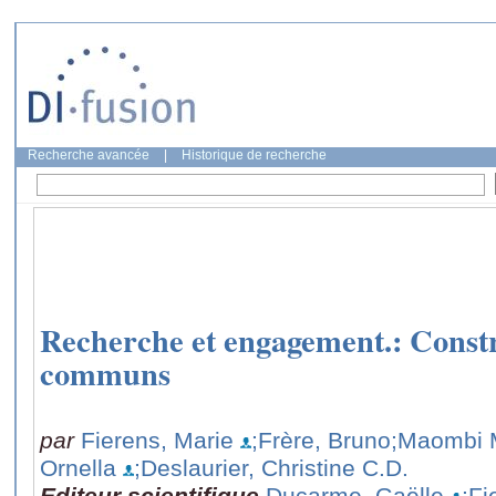
Recherche avancée
|
Historique de recherche
Recherche et engagement.: Const
communs
par
Fierens, Marie
;Frère, Bruno
;Maombi 
Ornella
;Deslaurier, Christine C.D.
Editeur scientifique
Ducarme, Gaëlle
;Fi