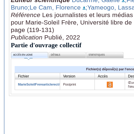
Bruno
;Le Cam, Florence
;Yameogo, Lass
Référence
Les journalistes et leurs média
pour Marie-Soleil Frère, Université libre de
page (119-131)
Publication
Publié, 2022
Partie d'ouvrage collectif
ACCÈS EN LIGNE
DÉTAILS
STATISTIQUES
Fichier(s) déposé(s) par l'enc
Fichier
Version
Accès
Des
Œuv
MarieSoleilFrerearticlerectif.pdf
Postprint
l'œ