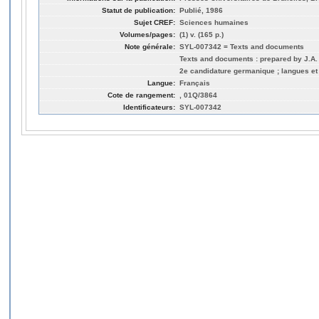
Statut de publication:
Publié, 1986
Sujet CREF:
Sciences humaines
Volumes/pages:
(1) v. (165 p.)
Note générale:
SYL-007342 = Texts and documents
Texts and documents : prepared by J.A. 
2e candidature germanique ; langues et 
Langue:
Français
Cote de rangement:
, 01Q/3864
Identificateurs:
SYL-007342