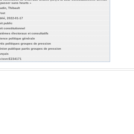
 passer sans heurts »
udin, Thibault
Post
blié, 2022-01-17
it public
it constitutionnel
stèmes électoraux et consultatifs
ience politique générale
rtis politiques groupes de pression
inion publique partis groupes de pression
ançais
n:issn:E234171