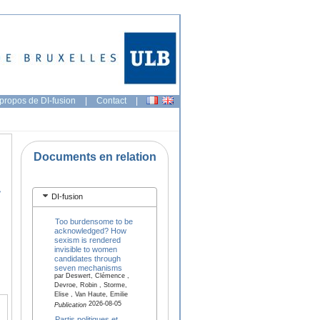
propos de DI-fusion
|
Contact
|
Documents en relation
r
DI-fusion
Too burdensome to be
acknowledged? How
sexism is rendered
invisible to women
candidates through
seven mechanisms
par Deswert, Clémence ,
Devroe, Robin , Storme,
Elise , Van Haute, Emilie
2026-08-05
Publication
Partis politiques et