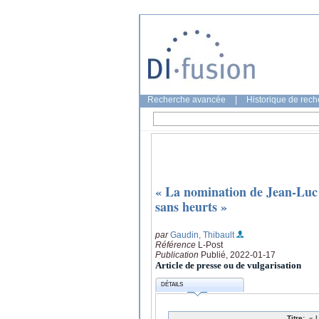
Recherche avancée
|
Historique de rec
« La nomination de Jean-Luc 
sans heurts »
par
Gaudin, Thibault
Référence
L-Post
Publication
Publié, 2022-01-17
Article de presse ou de vulgarisation
DÉTAILS
Titre:
« 