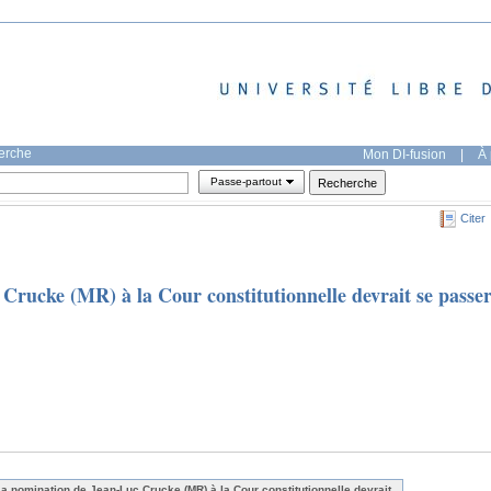
herche
Mon DI-fusion
|
À 
Passe-partout
Citer
Crucke (MR) à la Cour constitutionnelle devrait se passe
La nomination de Jean-Luc Crucke (MR) à la Cour constitutionnelle devrait