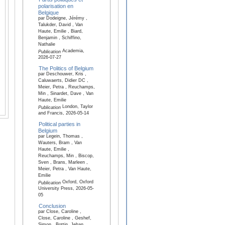
polarisation en
Belgique
par Dodeigne, Jérémy ,
Talukder, David , Van
Haute, Emilie , Biard,
Benjamin , Schiffino,
Nathalie
Academia,
Publication
2026-07-27
The Politics of Belgium
par Deschouwer, Kris ,
Caluwaerts, Didier DC ,
Meier, Petra , Reuchamps,
Min , Sinardet, Dave , Van
Haute, Emilie
London, Taylor
Publication
and Francis, 2026-05-14
Political parties in
Belgium
par Legein, Thomas ,
Wauters, Bram , Van
Haute, Emilie ,
Reuchamps, Min , Biscop,
Sven , Brans, Marleen ,
Meier, Petra , Van Haute,
Emilie
Oxford, Oxford
Publication
University Press, 2026-05-
05
Conclusion
par Close, Caroline ,
Close, Caroline , Geshef,