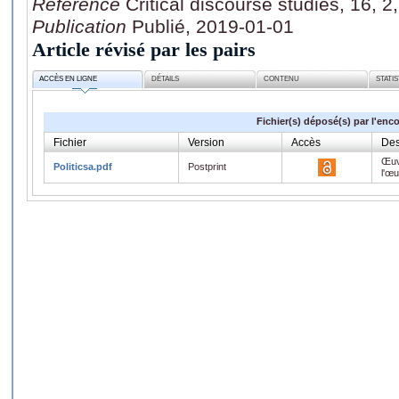
Référence
Critical discourse studies, 16, 
Publication
Publié, 2019-01-01
Article révisé par les pairs
ACCÈS EN LIGNE
DÉTAILS
CONTENU
STATI
Fichier(s) déposé(s) par l'enc
Fichier
Version
Accès
Des
Œuv
Politicsa.pdf
Postprint
l'œ