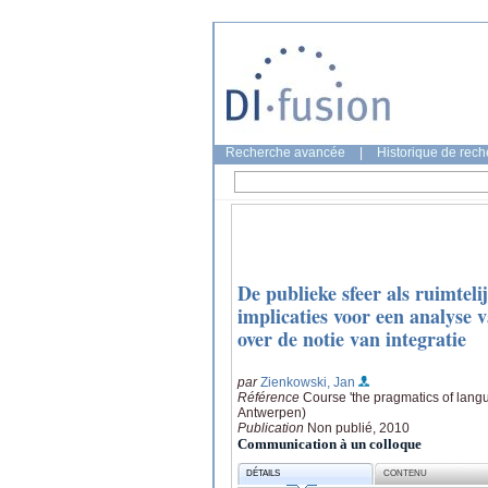
Recherche avancée
|
Historique de rec
De publieke sfeer als ruimteli
implicaties voor een analyse
over de notie van integratie
par
Zienkowski, Jan
Référence
Course 'the pragmatics of langu
Antwerpen)
Publication
Non publié, 2010
Communication à un colloque
DÉTAILS
CONTENU