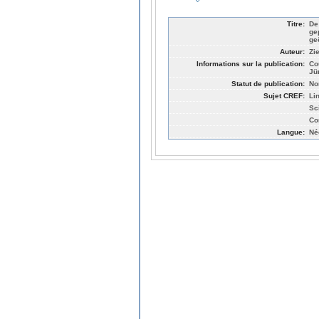
Titre:
De
ge
ge
Auteur:
Zi
Informations sur la publication:
Co
Jü
Statut de publication:
No
Sujet CREF:
Li
Sc
Co
Langue:
Né