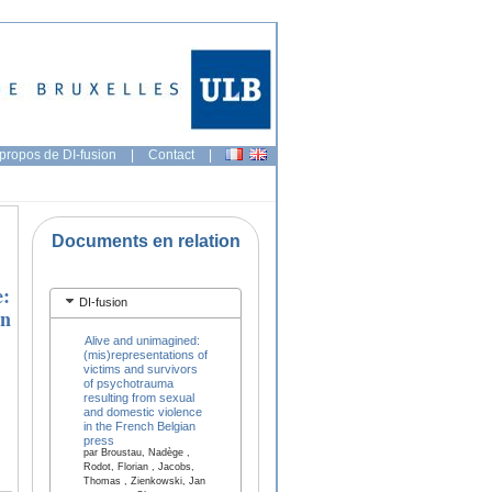
propos de DI-fusion
|
Contact
|
Documents en relation
e:
DI-fusion
en
Alive and unimagined:
(mis)representations of
victims and survivors
of psychotrauma
resulting from sexual
and domestic violence
in the French Belgian
press
par Broustau, Nadège ,
Rodot, Florian , Jacobs,
Thomas , Zienkowski, Jan