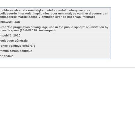
 publieke sfeer als ruimtelijke metafoor en/of metonymie voor
politiseerde interactie: implicaties voor een analyse van het discours van
ëngageerde Marokkaanse Vlamingen over de notie van integratie
enkowski, Jan
urse 'the pragmatics of language use in the public sphere' on invitation by
rgen Jaspers (19/04/2010: Antwerpen)
n publié, 2010
nguistique générale
ience politique générale
mmunication politique
erlandais