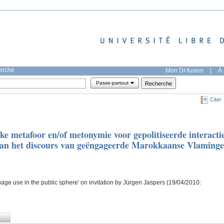
herche
Mon DI-fusion
|
À 
Passe-partout
Citer
jke metafoor en/of metonymie voor gepolitiseerde interacti
 van het discours van geëngageerde Marokkaanse Vlaming
age use in the public sphere' on invitation by Jürgen Jaspers (19/04/2010: