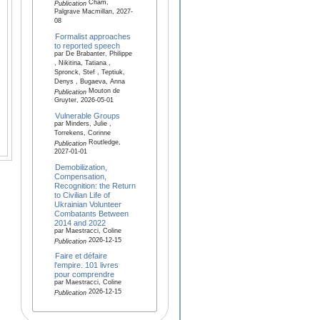
Cham,
Publication
Palgrave Macmillan, 2027-
08
Formalist approaches
to reported speech
par De Brabanter, Philippe
, Nikitina, Tatiana ,
Spronck, Stef , Teptiuk,
Denys , Bugaeva, Anna
Mouton de
Publication
Gruyter, 2026-05-01
Vulnerable Groups
par Minders, Julie ,
Torrekens, Corinne
Routledge,
Publication
2027-01-01
Demobilization,
Compensation,
Recognition: the Return
to Civilian Life of
Ukrainian Volunteer
Combatants Between
2014 and 2022
par Maestracci, Coline
2026-12-15
Publication
Faire et défaire
l'empire. 101 livres
pour comprendre
par Maestracci, Coline
2026-12-15
Publication