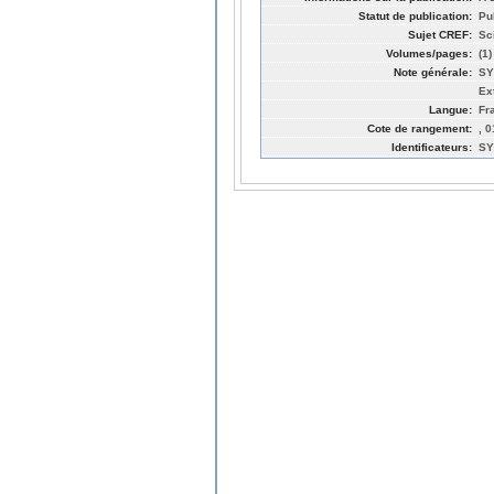
Statut de publication:
Pu
Sujet CREF:
Sc
Volumes/pages:
(1)
Note générale:
SY
Ex
Langue:
Fr
Cote de rangement:
, 
Identificateurs:
SY