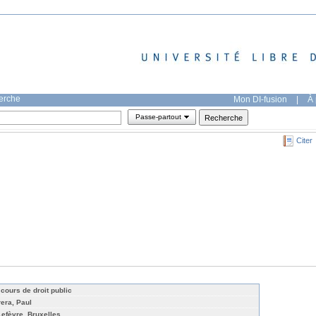
herche
Mon DI-fusion
|
À 
Passe-partout
Citer
 cours de droit public
rera, Paul
Lefèvre, Bruxelles