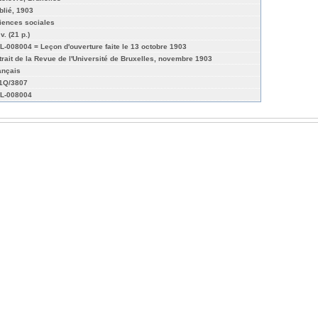
blié, 1903
iences sociales
 v. (21 p.)
L-008004 = Leçon d'ouverture faite le 13 octobre 1903
trait de la Revue de l'Université de Bruxelles, novembre 1903
ançais
01Q/3807
L-008004