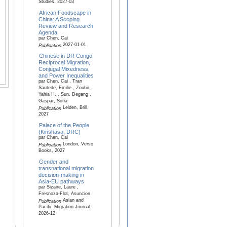
Studies, 2027-03
African Foodscape in
China: A Scoping
Review and Research
Agenda
par Chen, Cai
2027-01-01
Publication
Chinese in DR Congo:
Reciprocal Migration,
Conjugal Mixedness,
and Power Inequalities
par Chen, Cai , Tran
Sautede, Emilie , Zoubir,
Yahia H. , Sun, Degang ,
Gaspar, Sofia
Leiden, Brill,
Publication
2027
Palace of the People
(Kinshasa, DRC)
par Chen, Cai
London, Verso
Publication
Books, 2027
Gender and
transnational migration
decision-making in
Asia-EU pathways
par Sizaire, Laure ,
Fresnoza-Flot, Asuncion
Asian and
Publication
Pacific Migration Journal,
2026-12