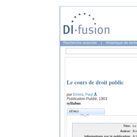
Recherche avancée
|
Historique de rec
Le cours de droit public
par
Errera, Paul
Publication
Publié, 1903
syllabus
DÉTAILS
Titre:
Le
Auteur:
Er
Informations sur la publication:
A 