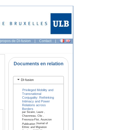
propos de DI-fusion
|
Contact
|
Documents en relation
DI-fusion
Privileged Mobility and
Transnational
Conjugality: Rethinking
Intimacy and Power
Relations across
Borders
par Sizaire, Laure ,
Chaveneau, Clio ,
Fresnoza-Flot, Asuncion
Journal of
Publication
Ethnic and Migration