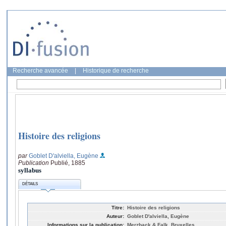
Recherche avancée
|
Historique de recherche
Histoire des religions
par
Goblet D'alviella, Eugène
Publication
Publié, 1885
syllabus
DÉTAILS
Titre:
Histoire des religions
Auteur:
Goblet D'alviella, Eugène
Informations sur la publication:
Merzback & Falk, Bruxelles