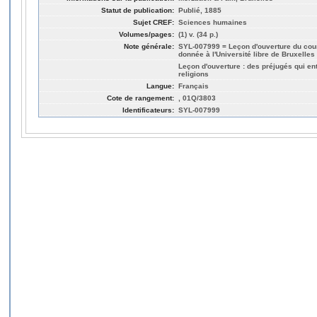
Statut de publication:
Publié, 1885
Sujet CREF:
Sciences humaines
Volumes/pages:
(1) v. (34 p.)
Note générale:
SYL-007999 = Leçon d'ouverture du cours
donnée à l'Université libre de Bruxelle
Leçon d'ouverture : des préjugés qui ent
religions
Langue:
Français
Cote de rangement:
, 01Q/3803
Identificateurs:
SYL-007999