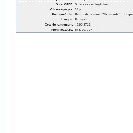
Sujet CREF:
Sciences de l'ingénieur
Volumes/pages:
69 p.
Note générale:
Extrait de la revue "Standards". - Le gé
Langue:
Français
Cote de rangement:
, 01Q/3712
Identificateurs:
SYL-007307