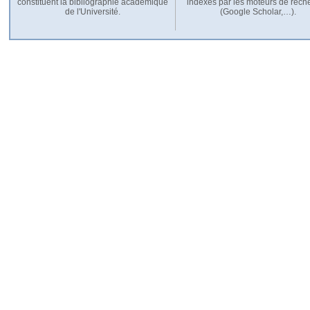
constituent la bibliographie académique
indexés par les moteurs de rech
de l'Université.
(Google Scholar,…).