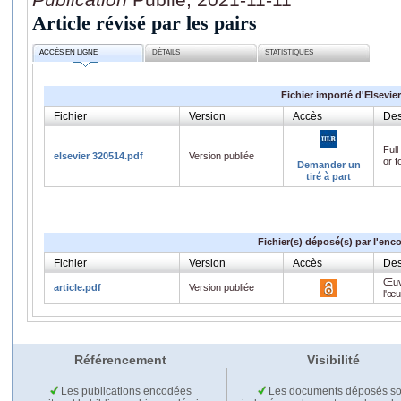
Article révisé par les pairs
ACCÈS EN LIGNE
DÉTAILS
STATISTIQUES
Fichier importé d'Elsevier
Fichier
Version
Accès
Des
Full
elsevier 320514.pdf
Version publiée
or f
Demander un
tiré à part
Fichier(s) déposé(s) par l'enc
Fichier
Version
Accès
Des
Œuv
article.pdf
Version publiée
l'œ
Référencement
Visibilité
Les publications encodées
Les documents déposés so