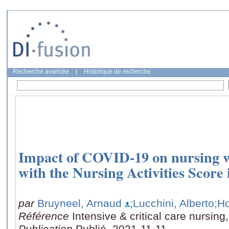
Recherche avancée
|
Historique de recherche
Impact of COVID-19 on nursing 
with the Nursing Activities Score 
par
Bruyneel, Arnaud
;Lucchini, Alberto
;H
Référence
Intensive & critical care nursin
Publication
Publié, 2021-11-11