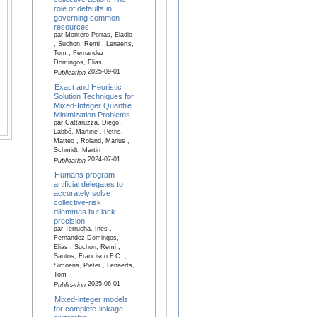
role of defaults in
governing common
resources
par Montero Porras, Eladio
, Suchon, Remi , Lenaerts,
Tom , Fernandez
Domingos, Elias
2025-09-01
Publication
Exact and Heuristic
Solution Techniques for
Mixed-Integer Quantile
Minimization Problems
par Cattaruzza, Diego ,
Labbé, Martine , Petris,
Matteo , Roland, Marius ,
Schmidt, Martin
2024-07-01
Publication
Humans program
artificial delegates to
accurately solve
collective-risk
dilemmas but lack
precision
par Terrucha, Ines ,
Fernandez Domingos,
Elias , Suchon, Remi ,
Santos, Francisco F.C. ,
Simoens, Pieter , Lenaerts,
Tom
2025-06-01
Publication
Mixed-integer models
for complete-linkage