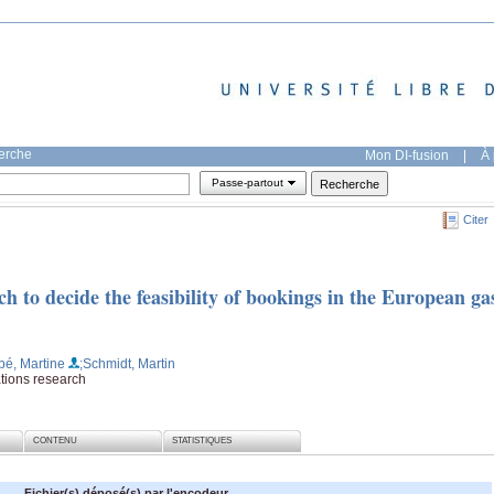
herche
Mon DI-fusion
|
À 
Passe-partout
Citer
h to decide the feasibility of bookings in the European ga
bé, Martine
;Schmidt, Martin
tions research
CONTENU
STATISTIQUES
Fichier(s) déposé(s) par l'encodeur