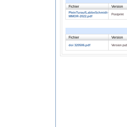
Fichier
Version
PleinTuraufLabbeSchmidt-
Postprint
MMOR-2022.pdf
Fichier
Version
doi 320506.pdf
Version pub