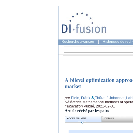
Recherche avancée
|
Historique de rec
A bilevel optimization approac
market
par
Plein, Fränk
;Thürauf, Johannes
;Lab
Référence
Mathematical methods of opera
Publication
Publié, 2021-02-01
Article révisé par les pairs
ACCÈS EN LIGNE
DÉTAILS