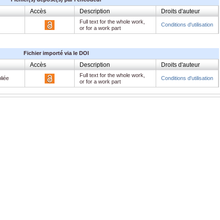
Accès
Description
Droits d'auteur
Full text for the whole work,
Conditions d'utilisation
or for a work part
Fichier importé via le DOI
Accès
Description
Droits d'auteur
Full text for the whole work,
liée
Conditions d'utilisation
or for a work part