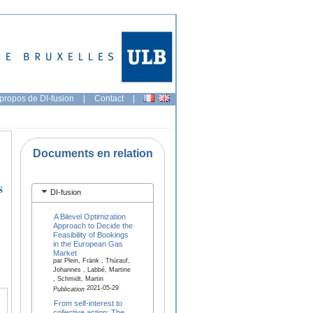
propos de DI-fusion
|
Contact
|
Documents en relation
s
DI-fusion
A Bilevel Optimization
Approach to Decide the
Feasibility of Bookings
in the European Gas
Market
par Plein, Fränk , Thürauf,
Johannes , Labbé, Martine
, Schmidt, Martin
2021-05-29
Publication
From self-interest to
collective action: The