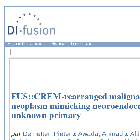
Recherche avancée
|
Historique de recherche
FUS::CREM-rearranged malignant
neoplasm mimicking neuroendocr
unknown primary
par
Demetter, Pieter
;Awada, Ahmad
;Aft