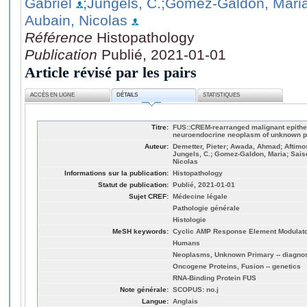
Gabriel
;Jungels, C.
;Gomez-Galdon, Mari
Aubain, Nicolas
Référence
Histopathology
Publication
Publié, 2021-01-01
Article révisé par les pairs
ACCÈS EN LIGNE
DÉTAILS
STATISTIQUES
Titre:
FUS::CREM-rearranged malignant epithe
neuroendocrine neoplasm of unknown p
Auteur:
Demetter, Pieter; Awada, Ahmad; Aftimos,
Jungels, C.; Gomez-Galdon, Maria; Saise
Nicolas
Informations sur la publication:
Histopathology
Statut de publication:
Publié, 2021-01-01
Sujet CREF:
Médecine légale
Pathologie générale
Histologie
MeSH keywords:
Cyclic AMP Response Element Modulat
Humans
Neoplasms, Unknown Primary -- diagnosi
Oncogene Proteins, Fusion -- genetics
RNA-Binding Protein FUS
Note générale:
SCOPUS: no.j
Langue:
Anglais