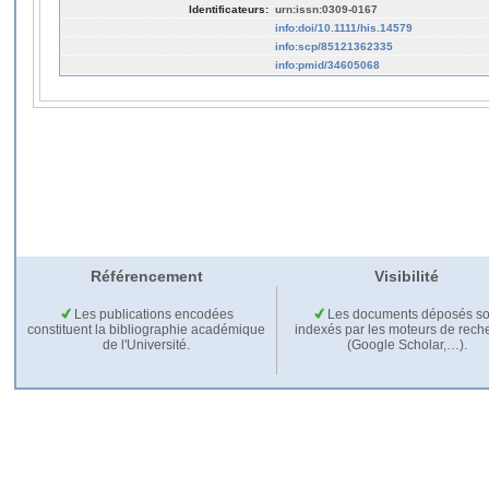
Identificateurs:
urn:issn:0309-0167
info:doi/10.1111/his.14579
info:scp/85121362335
info:pmid/34605068
Référencement
Visibilité
Les publications encodées
Les documents déposés so
constituent la bibliographie académique
indexés par les moteurs de rech
de l'Université.
(Google Scholar,…).