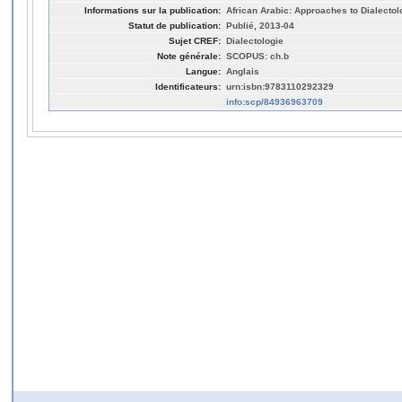
Informations sur la publication:
African Arabic: Approaches to Dialectol
Statut de publication:
Publié, 2013-04
Sujet CREF:
Dialectologie
Note générale:
SCOPUS: ch.b
Langue:
Anglais
Identificateurs:
urn:isbn:9783110292329
info:scp/84936963709