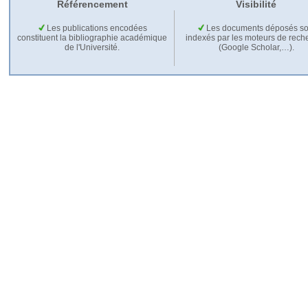
Référencement
Visibilité
Les publications encodées
Les documents déposés so
constituent la bibliographie académique
indexés par les moteurs de rech
de l'Université.
(Google Scholar,…).