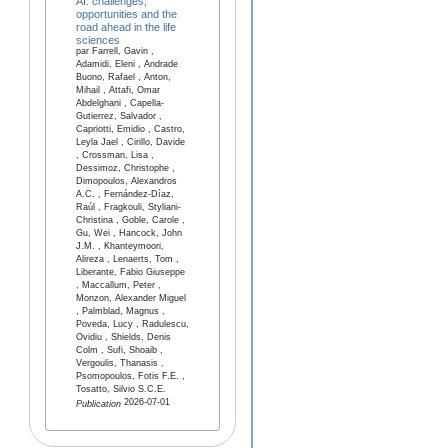
AI: challenges,
opportunities and the
road ahead in the life
sciences
par Farrell, Gavin ,
Adamidi, Eleni , Andrade
Buono, Rafael , Anton,
Mihail , Attafi, Omar
Abdelghani , Capella-
Gutierrez, Salvador ,
Capriotti, Emidio , Castro,
Leyla Jael , Cirillo, Davide
, Crossman, Lisa ,
Dessimoz, Christophe ,
Dimopoulos, Alexandros
A.C. , Fernández-Díaz,
Raúl , Fragkouli, Styliani-
Christina , Goble, Carole ,
Gu, Wei , Hancock, John
J.M. , Khanteymoori,
Alireza , Lenaerts, Tom ,
Liberante, Fabio Giuseppe
, Maccallum, Peter ,
Monzon, Alexander Miguel
, Palmblad, Magnus ,
Poveda, Lucy , Radulescu,
Ovidiu , Shields, Denis
Colm , Sufi, Shoaib ,
Vergoulis, Thanasis ,
Psomopoulos, Fotis F.E. ,
Tosatto, Silvio S.C.E.
2026-07-01
Publication