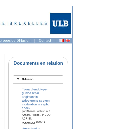
propos de DI-fusion
|
Contact
|
Documents en relation
DI-fusion
Toward endotype-
guided renin-
angiotensin-
aldosterone system
modulation in septic
shock
par Khanna, Ashish A.K. ,
Annoni, Filippo , PICOD,
ADRIEN
2026-12
Publication
Attractivité et