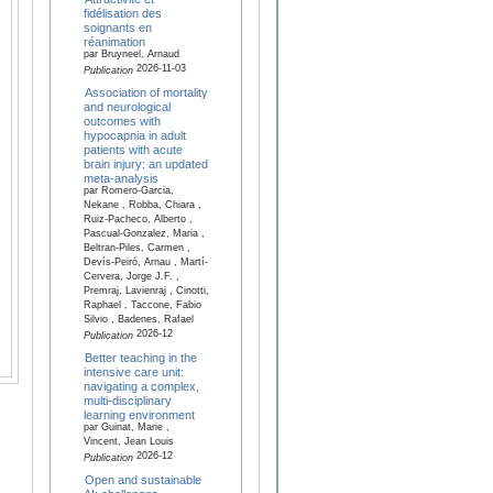
fidélisation des
soignants en
réanimation
par Bruyneel, Arnaud
2026-11-03
Publication
Association of mortality
and neurological
outcomes with
hypocapnia in adult
patients with acute
brain injury: an updated
meta-analysis
par Romero-Garcia,
Nekane , Robba, Chiara ,
Ruiz-Pacheco, Alberto ,
Pascual-Gonzalez, Maria ,
Beltran-Piles, Carmen ,
Devís-Peiró, Arnau , Martí-
Cervera, Jorge J.F. ,
Premraj, Lavienraj , Cinotti,
Raphael , Taccone, Fabio
Silvio , Badenes, Rafael
2026-12
Publication
Better teaching in the
intensive care unit:
navigating a complex,
multi-disciplinary
learning environment
par Guinat, Marie ,
Vincent, Jean Louis
2026-12
Publication
Open and sustainable