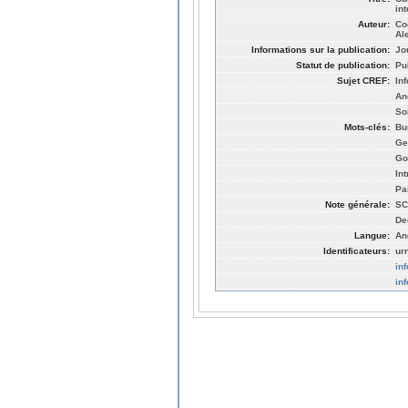
in
Auteur:
Co
Al
Informations sur la publication:
Jo
Statut de publication:
Pu
Sujet CREF:
In
An
So
Mots-clés:
Bu
Ge
Go
In
Pa
Note générale:
SC
De
Langue:
An
Identificateurs:
ur
in
in