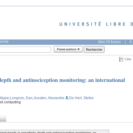
herche
Mon DI-fusion
|
À 
Passe-partout
Citer
depth and antinociception monitoring: an international
ilippe
;Longrois, Dan
;Joosten, Alexandre
;De Hert, Stefan
and computing
rrent trends in anesthetic depth and antinociception monitoring: an