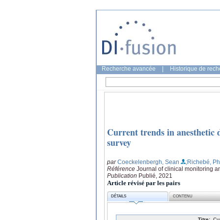
Recherche avancée
|
Historique de rec
Current trends in anesthetic 
survey
par
Coeckelenbergh, Sean
;Richebé, Ph
Référence
Journal of clinical monitoring 
Publication
Publié, 2021
Article révisé par les pairs
DÉTAILS
CONTENU
Titre:
Cu