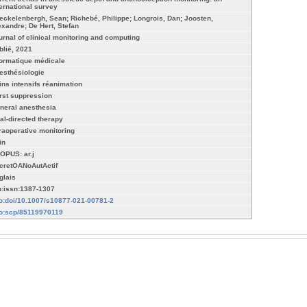
ternational survey
eckelenbergh, Sean; Richebé, Philippe; Longrois, Dan; Joosten,
exandre; De Hert, Stefan
urnal of clinical monitoring and computing
blié, 2021
formatique médicale
esthésiologie
ins intensifs réanimation
rst suppression
neral anesthesia
al-directed therapy
traoperative monitoring
in
OPUS: ar.j
cretOANoAutActif
glais
n:issn:1387-1307
fo:doi/10.1007/s10877-021-00781-2
fo:scp/85119970119