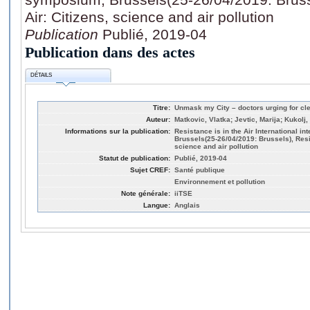
Air: Citizens, science and air pollution
Publication
Publié, 2019-04
Publication dans des actes
DÉTAILS
Titre:
Unmask my City – doctors urging for cle
Auteur:
Matkovic, Vlatka; Jevtic, Marija; Kukolj
Informations sur la publication:
Resistance is in the Air International i
Brussels(25-26/04/2019: Brussels), Resis
science and air pollution
Statut de publication:
Publié, 2019-04
Sujet CREF:
Santé publique
Environnement et pollution
Note générale:
iiTSE
Langue:
Anglais