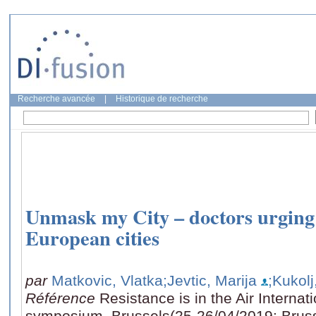
Recherche avancée
|
Historique de recherche
Unmask my City – doctors urging f
European cities
par
Matkovic, Vlatka
;Jevtic, Marija
;Kukolj
Référence
Resistance is in the Air Internati
symposium, Brussels(25-26/04/2019: Brusse