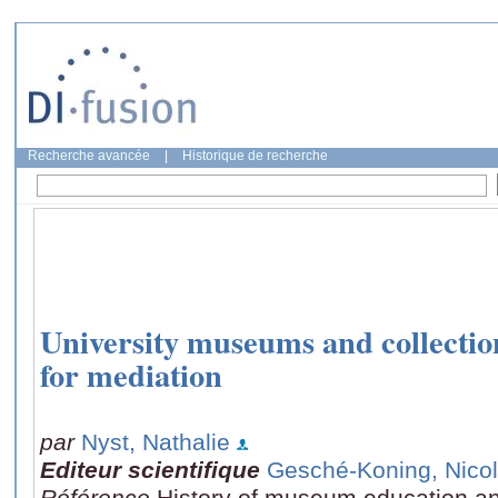
Recherche avancée
|
Historique de recherche
University museums and collection
for mediation
par
Nyst, Nathalie
Editeur scientifique
Gesché-Koning, Nico
Référence
History of museum education and