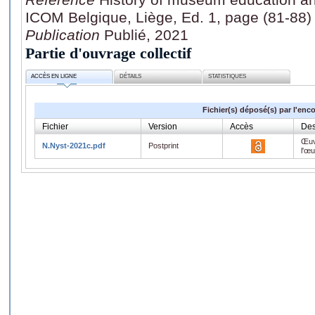
ICOM Belgique, Liège, Ed. 1, page (81-88)
Publication
Publié, 2021
Partie d'ouvrage collectif
ACCÈS EN LIGNE
DÉTAILS
STATISTIQUES
Fichier(s) déposé(s) par l'enc
Fichier
Version
Accès
Des
Œuv
N.Nyst-2021c.pdf
Postprint
l'œ