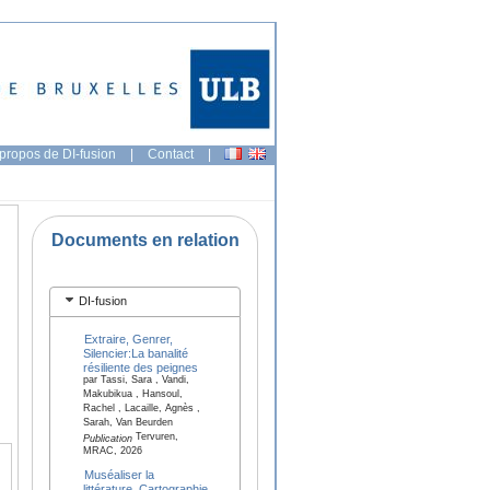
propos de DI-fusion
|
Contact
|
Documents en relation
DI-fusion
Extraire, Genrer,
Silencier:La banalité
résiliente des peignes
par Tassi, Sara , Vandi,
Makubikua , Hansoul,
Rachel , Lacaille, Agnès ,
Sarah, Van Beurden
Tervuren,
Publication
MRAC, 2026
Muséaliser la
littérature. Cartographie