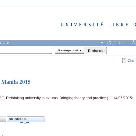
herche
Mon DI-fusion
|
À 
Passe-partout
Citer
 Manila 2015
C, Rethinking university museums: Bridging theory and practice (11-14/05/2015:
STATISTIQUES