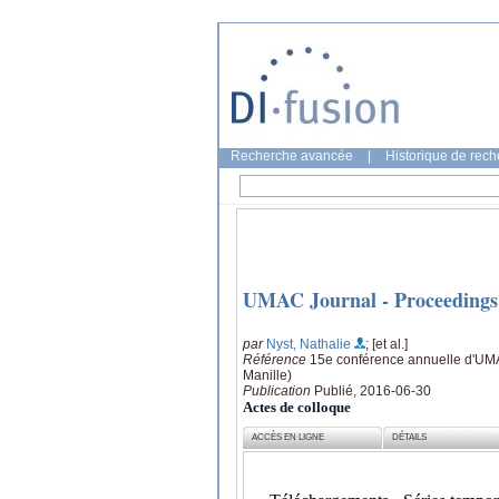
Recherche avancée
|
Historique de rec
UMAC Journal - Proceedings
par
Nyst, Nathalie
; [et al.]
Référence
15e conférence annuelle d'UMA
Manille)
Publication
Publié, 2016-06-30
Actes de colloque
ACCÈS EN LIGNE
DÉTAILS