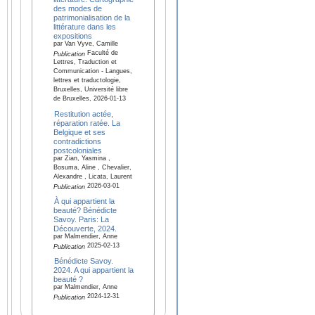
des modes de
patrimonialisation de la
littérature dans les
expositions
par Van Vyve, Camille
Faculté de
Publication
Lettres, Traduction et
Communication - Langues,
lettres et traductologie,
Bruxelles, Université libre
de Bruxelles, 2026-01-13
Restitution actée,
réparation ratée. La
Belgique et ses
contradictions
postcoloniales
par Zian, Yasmina ,
Bosuma, Aline , Chevalier,
Alexandre , Licata, Laurent
2026-03-01
Publication
À qui appartient la
beauté? Bénédicte
Savoy. Paris: La
Découverte, 2024.
par Malmendier, Anne
2025-02-13
Publication
Bénédicte Savoy.
2024. A qui appartient la
beauté ?
par Malmendier, Anne
2024-12-31
Publication