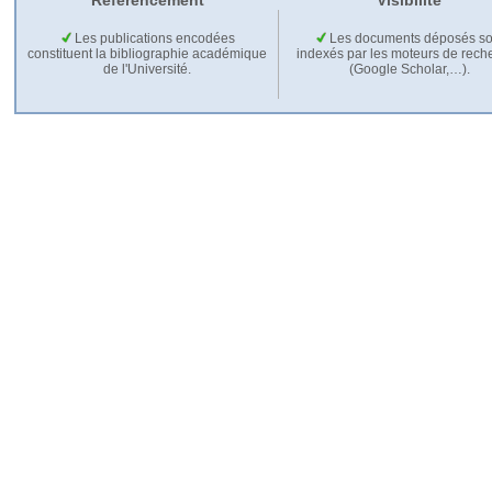
Référencement
Visibilité
Les publications encodées
Les documents déposés so
constituent la bibliographie académique
indexés par les moteurs de rech
de l'Université.
(Google Scholar,…).