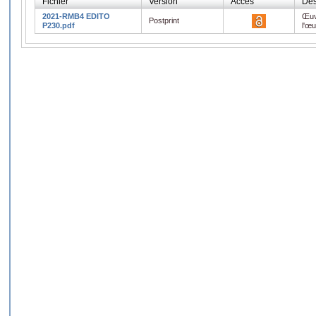
Fichier
Version
Accès
Des
2021-RMB4 EDITO
Œuv
Postprint
P230.pdf
l'œ