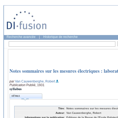
Recherche avancée
|
Historique de recherche
Notes sommaires sur les mesures électriques : labora
par
Van Cauwenberghe, Robert
Publication
Publié, 1931
syllabus
DÉTAILS
Titre:
Notes sommaires sur les mesures électr
Auteur:
Van Cauwenberghe, Robert
Informations sur la publication:
Editions de la Revue de l'Ecole Polytec