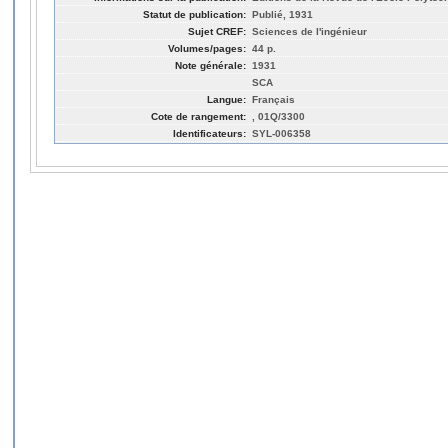
Statut de publication:
Publié, 1931
Sujet CREF:
Sciences de l'ingénieur
Volumes/pages:
44 p.
Note générale:
1931
SCA
Langue:
Français
Cote de rangement:
, 01Q/3300
Identificateurs:
SYL-006358