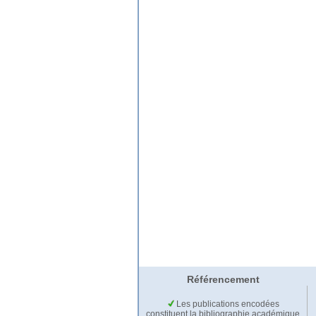
Référencement
Les publications encodées
constituent la bibliographie académique