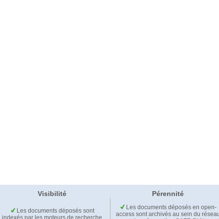
Visibilité
Pérennité
Les documents déposés en open-
Les documents déposés sont
access sont archivés au sein du résea
indexés par les moteurs de recherche