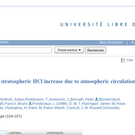
herche
Mon DI-fusion
|
À 
Passe-partout
Citer
tratospheric HCl increase due to atmospheric circulatio
;Notholt, Justus
;Reddmann, T.
;Anderson, J.
;Bernath, Peter
;Blumenstock,
 W.
;Franco, Bruno
;Froidevaux, L.
;Griffith, D. W. T.
;Hannigan, James W.
;Hase,
a, I
;Nakajima, H.
;Palm, M.
;Paton-Walsh, Clare
;III, J. M. Russell
;Schneider,
age (104-107)
CONTENU
STATISTIQUES