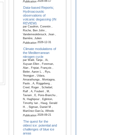
2026-06-17
Publication
Data-based Reports;
Hydroacoustic
observations of
volcanic degassing (IN
REVIEW)
par Caudron, Corentin ,
Roche, Ben John ,
Vandemeulebrouck, Jean ,
Barrière, Julien
2026-12-31
Publication
Climate modulations of
the Mediterranean
nitrogen cycle
par Wald, Tanja , Ai,
Xuyuan Ellen , Foreman,
Alan , Fripiat, François ,
Bieler, Aaron L. , Ryu,
Yeongjun , Udara,
Amarathunga , Montagna,
Paolo , A, Rüggeberg ,
Creel, Roger , Schiebel,
Ralf , A, Foubert , M,
Taviani , E, Pons-Branchu ,
N, Haghipour , Eglinton,
Timothy Ian , Haug, Gerald
H. , Sigman, Daniel M ,
Martínez-García, Alfredo
2026-09-21
Publication
The quest for the
oldest ice: potential and
challenges of blue ice
areas