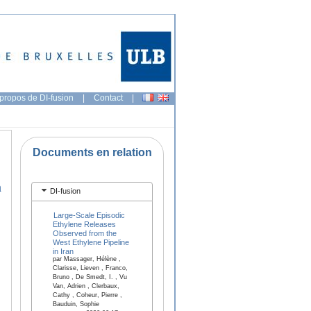
propos de DI-fusion
|
Contact
|
Documents en relation
n
DI-fusion
Large-Scale Episodic
Ethylene Releases
Observed from the
West Ethylene Pipeline
in Iran
par Massager, Hélène ,
Clarisse, Lieven , Franco,
Bruno , De Smedt, I. , Vu
Van, Adrien , Clerbaux,
Cathy , Coheur, Pierre ,
Bauduin, Sophie