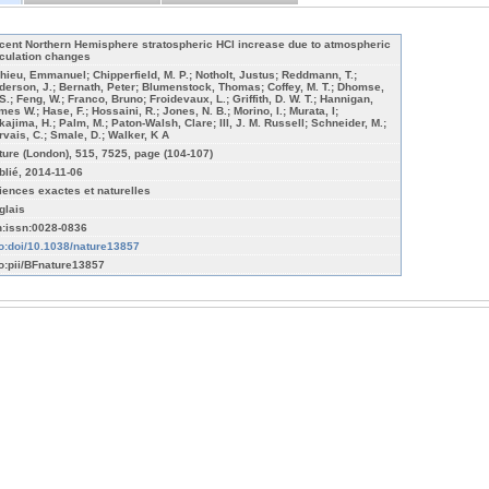
cent Northern Hemisphere stratospheric HCl increase due to atmospheric
rculation changes
hieu, Emmanuel; Chipperfield, M. P.; Notholt, Justus; Reddmann, T.;
derson, J.; Bernath, Peter; Blumenstock, Thomas; Coffey, M. T.; Dhomse,
S.; Feng, W.; Franco, Bruno; Froidevaux, L.; Griffith, D. W. T.; Hannigan,
es W.; Hase, F.; Hossaini, R.; Jones, N. B.; Morino, I.; Murata, I;
kajima, H.; Palm, M.; Paton-Walsh, Clare; III, J. M. Russell; Schneider, M.;
rvais, C.; Smale, D.; Walker, K A
ture (London), 515, 7525, page (104-107)
blié, 2014-11-06
iences exactes et naturelles
glais
n:issn:0028-0836
fo:doi/10.1038/nature13857
fo:pii/BFnature13857