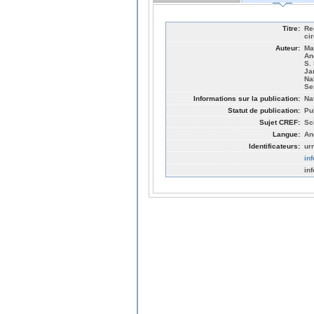
Titre:
Re
ci
Auteur:
Ma
An
S. 
Jam
Na
Se
Informations sur la publication:
Na
Statut de publication:
Pu
Sujet CREF:
Sc
Langue:
An
Identificateurs:
ur
in
in