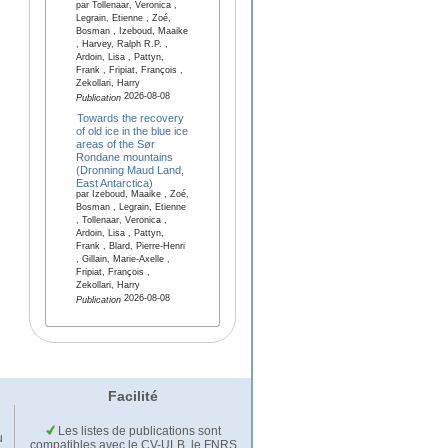
par Tollenaar, Veronica ,
Legrain, Etienne , Zoé,
Bosman , Izeboud, Maaike
, Harvey, Ralph R.P. ,
Ardoin, Lisa , Pattyn,
Frank , Fripiat, François ,
Zekollari, Harry
2026-08-08
Publication
Towards the recovery
of old ice in the blue ice
areas of the Sør
Rondane mountains
(Dronning Maud Land,
East Antarctica)
par Izeboud, Maaike , Zoé,
Bosman , Legrain, Etienne
, Tollenaar, Veronica ,
Ardoin, Lisa , Pattyn,
Frank , Blard, Pierre-Henri
, Gillain, Marie-Axelle ,
Fripiat, François ,
Zekollari, Harry
2026-08-08
Publication
Facilité
Les listes de publications sont
u
compatibles avec le CV-ULB, le FNRS