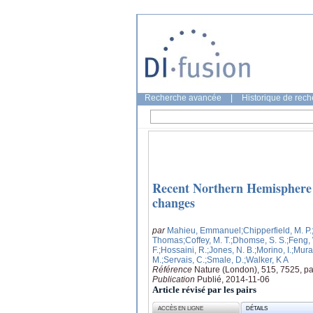
Recherche avancée
|
Historique de rec
Recent Northern Hemisphere s
changes
par
Mahieu, Emmanuel
;Chipperfield, M. P.
Thomas
;Coffey, M. T.
;Dhomse, S. S.
;Feng,
F.
;Hossaini, R.
;Jones, N. B.
;Morino, I.
;Murat
M.
;Servais, C.
;Smale, D.
;Walker, K A
Référence
Nature (London), 515, 7525, p
Publication
Publié, 2014-11-06
Article révisé par les pairs
ACCÈS EN LIGNE
DÉTAILS