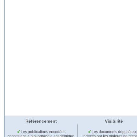
Référencement
Visibilité
Les publications encodées
Les documents déposés so
constituent la bibliographie académique
indexés par les moteurs de rech