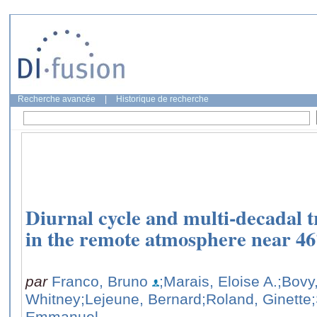
Recherche avancée
|
Historique de recherche
Diurnal cycle and multi-decadal 
in the remote atmosphere near 46
par
Franco, Bruno
;Marais, Eloise A.
;Bovy
Whitney
;Lejeune, Bernard
;Roland, Ginette
Emmanuel