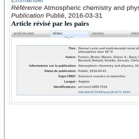
Référence
Atmospheric chemistry and phys
Publication
Publié, 2016-03-31
Article révisé par les pairs
ACCÈS EN LIGNE
DÉTAILS
CONTENU
STATI
Titre:
Diurnal cycle and multi-decadal trend o
atmosphere near 46° N
Auteur:
Franco, Bruno; Marais, Eloise A.; Bovy, 
Bernard; Roland, Ginette; Servais, Chr
Informations sur la publication:
Atmospheric chemistry and physics, 16,
Statut de publication:
Publié, 2016-03-31
Sujet CREF:
Sciences exactes et naturelles
Langue:
Anglais
Identificateurs:
urn:issn:1680-7316
info:doi/10.5194/acp-16-4171-2016