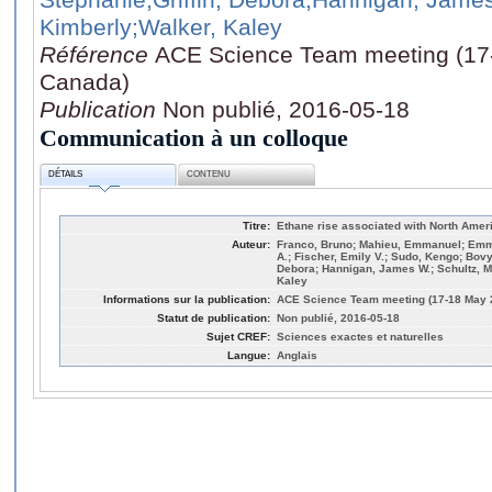
Kimberly
;Walker, Kaley
Référence
ACE Science Team meeting (17
Canada)
Publication
Non publié, 2016-05-18
Communication à un colloque
DÉTAILS
CONTENU
Titre:
Ethane rise associated with North Ameri
Auteur:
Franco, Bruno; Mahieu, Emmanuel; Emmo
A.; Fischer, Emily V.; Sudo, Kengo; Bovy
Debora; Hannigan, James W.; Schultz, Ma
Kaley
Informations sur la publication:
ACE Science Team meeting (17-18 May 
Statut de publication:
Non publié, 2016-05-18
Sujet CREF:
Sciences exactes et naturelles
Langue:
Anglais