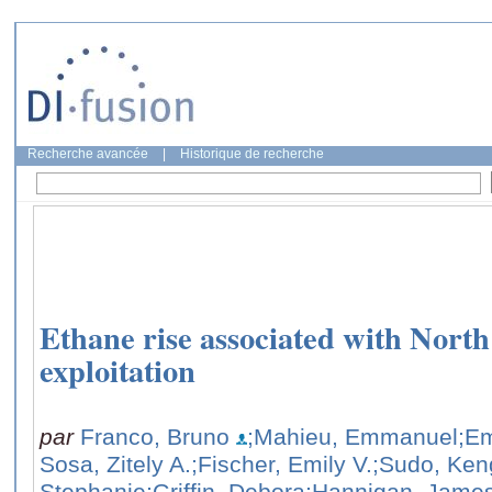
Recherche avancée
|
Historique de recherche
Ethane rise associated with Nort
exploitation
par
Franco, Bruno
;Mahieu, Emmanuel
;E
Sosa, Zitely A.
;Fischer, Emily V.
;Sudo, Ken
Stephanie
;Griffin, Debora
;Hannigan, Jame