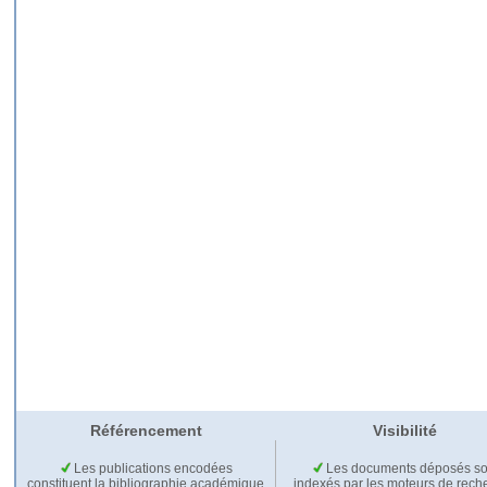
Référencement
Visibilité
Les publications encodées
Les documents déposés so
constituent la bibliographie académique
indexés par les moteurs de rech