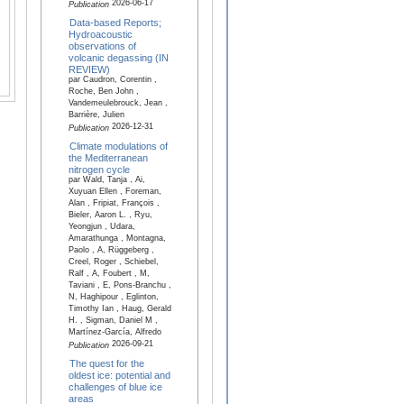
2026-06-17
Publication
Data-based Reports;
Hydroacoustic
observations of
volcanic degassing (IN
REVIEW)
par Caudron, Corentin ,
Roche, Ben John ,
Vandemeulebrouck, Jean ,
Barrière, Julien
2026-12-31
Publication
Climate modulations of
the Mediterranean
nitrogen cycle
par Wald, Tanja , Ai,
Xuyuan Ellen , Foreman,
Alan , Fripiat, François ,
Bieler, Aaron L. , Ryu,
Yeongjun , Udara,
Amarathunga , Montagna,
Paolo , A, Rüggeberg ,
Creel, Roger , Schiebel,
Ralf , A, Foubert , M,
Taviani , E, Pons-Branchu ,
N, Haghipour , Eglinton,
Timothy Ian , Haug, Gerald
H. , Sigman, Daniel M ,
Martínez-García, Alfredo
2026-09-21
Publication
The quest for the
oldest ice: potential and
challenges of blue ice
areas