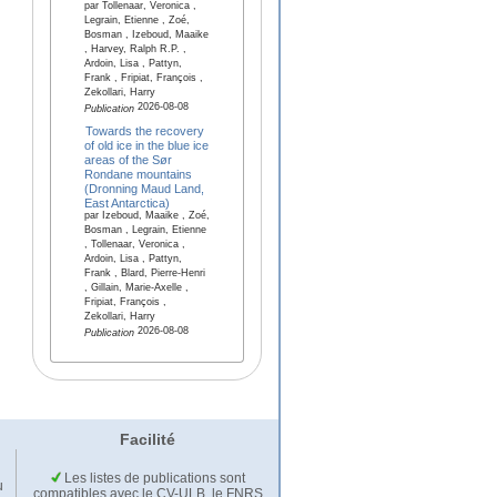
par Tollenaar, Veronica ,
Legrain, Etienne , Zoé,
Bosman , Izeboud, Maaike
, Harvey, Ralph R.P. ,
Ardoin, Lisa , Pattyn,
Frank , Fripiat, François ,
Zekollari, Harry
2026-08-08
Publication
Towards the recovery
of old ice in the blue ice
areas of the Sør
Rondane mountains
(Dronning Maud Land,
East Antarctica)
par Izeboud, Maaike , Zoé,
Bosman , Legrain, Etienne
, Tollenaar, Veronica ,
Ardoin, Lisa , Pattyn,
Frank , Blard, Pierre-Henri
, Gillain, Marie-Axelle ,
Fripiat, François ,
Zekollari, Harry
2026-08-08
Publication
Facilité
Les listes de publications sont
u
compatibles avec le CV-ULB, le FNRS