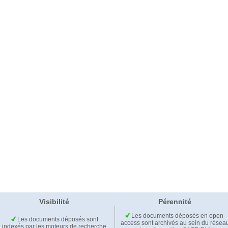
Visibilité
Pérennité
Les documents déposés en open-
Les documents déposés sont
access sont archivés au sein du résea
indexés par les moteurs de recherche