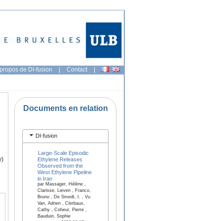
propos de DI-fusion
|
Contact
|
Documents en relation
DI-fusion
Large-Scale Episodic
y)
Ethylene Releases
Observed from the
West Ethylene Pipeline
in Iran
par Massager, Hélène ,
Clarisse, Lieven , Franco,
Bruno , De Smedt, I. , Vu
Van, Adrien , Clerbaux,
Cathy , Coheur, Pierre ,
Bauduin, Sophie