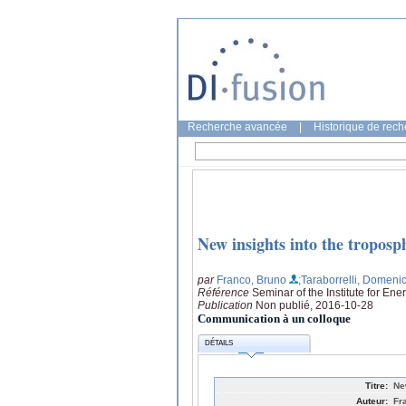
Recherche avancée
|
Historique de rec
New insights into the troposp
par
Franco, Bruno
;Taraborrelli, Domeni
Référence
Seminar of the Institute for E
Publication
Non publié, 2016-10-28
Communication à un colloque
DÉTAILS
Titre:
Ne
Auteur:
Fr