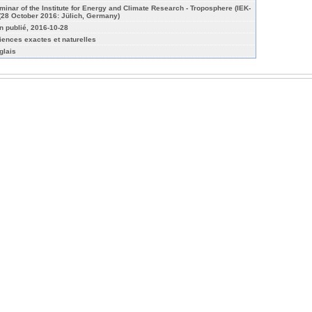
minar of the Institute for Energy and Climate Research - Troposphere (IEK-
 (28 October 2016: Jülich, Germany)
n publié, 2016-10-28
iences exactes et naturelles
glais