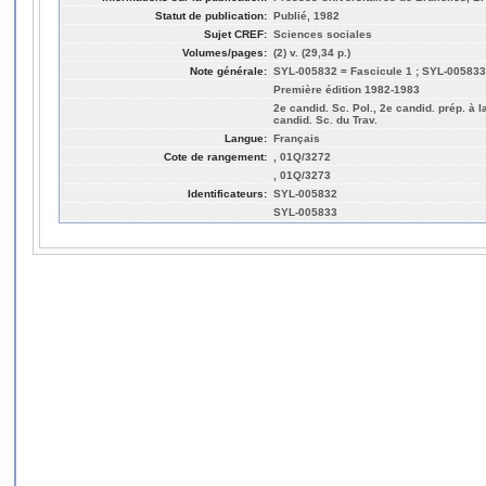
Statut de publication:
Publié, 1982
Sujet CREF:
Sciences sociales
Volumes/pages:
(2) v. (29,34 p.)
Note générale:
SYL-005832 = Fascicule 1 ; SYL-005833
Première édition 1982-1983
2e candid. Sc. Pol., 2e candid. prép. à l
candid. Sc. du Trav.
Langue:
Français
Cote de rangement:
, 01Q/3272
, 01Q/3273
Identificateurs:
SYL-005832
SYL-005833