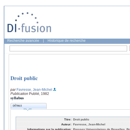
Recherche avancée
|
Historique de recherche
Droit public
par
Favresse, Jean-Michel
Publication
Publié, 1982
syllabus
DÉTAILS
Titre:
Droit public
Auteur:
Favresse, Jean-Michel
Informations sur la publication:
Presses Universitaires de Bruxelles, Br