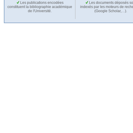
Les publications encodées
Les documents déposés so
constituent la bibliographie académique
indexés par les moteurs de rech
de l'Université.
(Google Scholar,…).