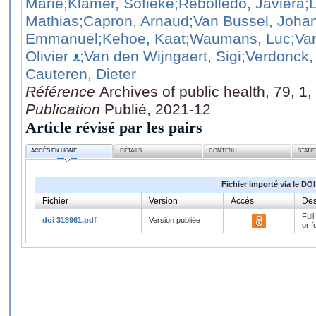
Marie
;Klamer, Sofieke
;Rebolledo, Javiera
;
Mathias
;Capron, Arnaud
;Van Bussel, Joha
Emmanuel
;Kehoe, Kaat
;Waumans, Luc
;Va
Olivier
;Van den Wijngaert, Sigi
;Verdonck,
Cauteren, Dieter
Référence
Archives of public health, 79, 1,
Publication
Publié, 2021-12
Article révisé par les pairs
ACCÈS EN LIGNE
DÉTAILS
CONTENU
STATI
Fichier importé via le DOI
Fichier
Version
Accès
Des
Full
doi 318961.pdf
Version publiée
or f