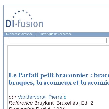
Recherche avancée
|
Historique de recherche
Le Parfait petit braconnier : bra
braques, braconneux et braconnie
par
Vandervorst, Pierre
Référence
Bruylant, Bruxelles, Ed. 2
Publication
Publié, 1994