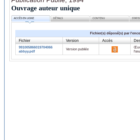
Ouvrage auteur unique
ACCÈS EN LIGNE
DÉTAILS
CONTENU
STATI
Fichier(s) déposé(s) par l'enc
Fichier
Version
Accès
Des
991005866019704066
Œuv
Version publiée
abbyy.pdf
l'œ