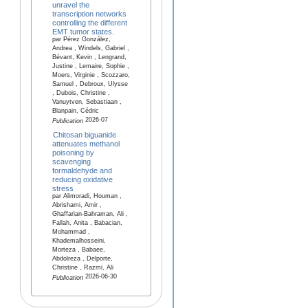
unravel the
transcription networks
controlling the different
EMT tumor states.
par Pérez González,
Andrea , Windels, Gabriel ,
Bévant, Kevin , Lengrand,
Justine , Lemaire, Sophie ,
Moers, Virginie , Scozzaro,
Samuel , Debroux, Ulysse
, Dubois, Christine ,
Vanuytven, Sebastiaan ,
Blanpain, Cédric
2026-07
Publication
Chitosan biguanide
attenuates methanol
poisoning by
scavenging
formaldehyde and
reducing oxidative
stress
par Alimoradi, Houman ,
Abrishami, Amir ,
Ghaffarian-Bahraman, Ali ,
Fallah, Anita , Babacian,
Mohammad ,
Khademalhosseini,
Morteza , Babaee,
Abdolreza , Delporte,
Christine , Razmi, Ali
2026-06-30
Publication