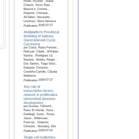
Hsieh, Ricardo , Arana-
Chavez, Victor Elias ,
Massoco, Cristina ,
Delporte, Christine ,
Ab’Saber, Alexandre ,
Lourenço, Silvia Vanessa
2026-07-27
Publication
Multiplatform Preclinical
Modeling of Salivary
Gland Adenoid Cystic
Carcinoma
par Costa, Raisa Ferreira ,
Pelissari, Cibele , M'Rabet,
Nasiha , Rodrigues Lé,
Nayana , Bolaky, Nargis ,
Dos Santos, Tiago Góss ,
Delporte, Christine ,
Coutinho-Camillo, Cláudia
Malheiros
2026-07-27
Publication
Key role of
transcription factors
network in proliferative
vitreoretinal diseases
development
par Duveau, Clément ,
Raiss El Harrak, Yosra ,
Datlibagi, Azine , Perret,
Jason , Willermain,
Francois , Delporte,
Christine , Motulsky, Elie
2026-07-02
Publication
Single cell multiomics