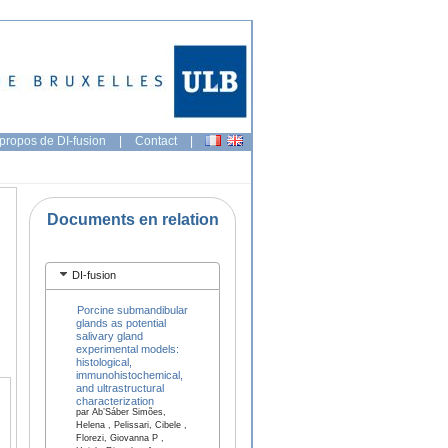
propos de DI-fusion
|
Contact
|
Documents en relation
DI-fusion
Porcine submandibular
glands as potential
salivary gland
experimental models:
histological,
immunohistochemical,
and ultrastructural
characterization
par Ab’Sáber Simões,
Helena , Pelissari, Cibele ,
Florezi, Giovanna P ,