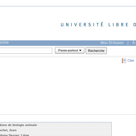
herche
Mon DI-fusion
|
À 
Passe-partout
Citer
tions de biologie animale
achet, Jean
itions Desoer, Liège