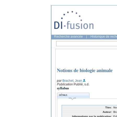
Recherche avancée
|
Historique de rec
Notions de biologie animale
par
Brachet, Jean
Publication
Publié, s.d.
syllabus
DÉTAILS
Titre:
No
Auteur:
Br
Informations sur la publication:
Ed