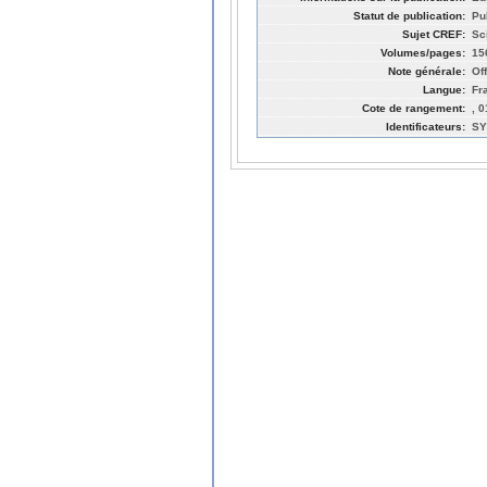
Statut de publication:
Pub
Sujet CREF:
Sc
Volumes/pages:
15
Note générale:
Of
Langue:
Fr
Cote de rangement:
, 
Identificateurs:
SY