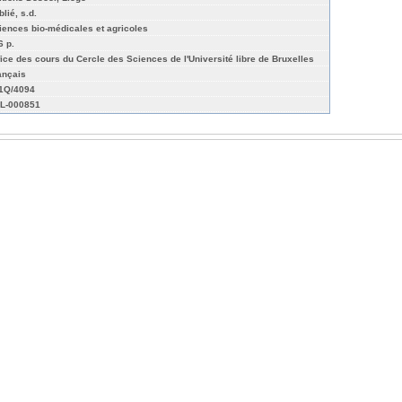
lié, s.d.
iences bio-médicales et agricoles
6 p.
fice des cours du Cercle des Sciences de l'Université libre de Bruxelles
ançais
01Q/4094
L-000851